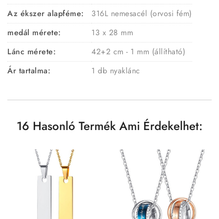
Az ékszer alapféme:
316L nemesacél (orvosi fém)
medál mérete:
13 x 28 mm
Lánc mérete:
42+2 cm - 1 mm (állítható)
Ár tartalma:
1 db nyaklánc
16 Hasonló Termék Ami Érdekelhet: