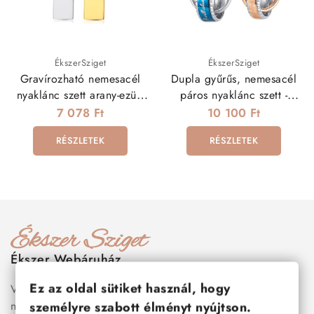
ÉkszerSziget
ÉkszerSziget
Gravírozható nemesacél
Dupla gyűrűs, nemesacél
nyaklánc szett arany-ezüst
páros nyaklánc szett -
színben
Örökké veled leszek
7 078 Ft
10 100 Ft
RÉSZLETEK
RÉSZLETEK
Ékszer Webáruház
Ez az oldal sütiket használ, hogy
Válogass több száz prémium minőségű, stílusos és tartós
nemesacél ékszer és orvosi fém ékszer közül, amelyek
személyre szabott élményt nyújtson.