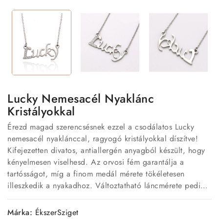
Lucky Nemesacél Nyaklánc
Kristályokkal
Érezd magad szerencsésnek ezzel a csodálatos Lucky
nemesacél nyaklánccal, ragyogó kristályokkal díszítve!
Kifejezetten divatos, antiallergén anyagból készült, hogy
kényelmesen viselhesd. Az orvosi fém garantálja a
tartósságot, míg a finom medál mérete tökéletesen
illeszkedik a nyakadhoz. Változtatható láncmérete pedig
biztosítja az ideális illeszkedést mindenki számára. Ne
hagyd ki ezt a szerencsehozó ékszert!
Márka:
ÉkszerSziget