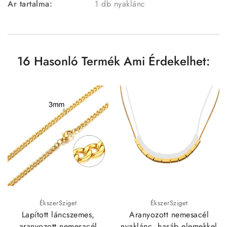
Ár tartalma:
1 db nyaklánc
16 Hasonló Termék Ami Érdekelhet:
ÉkszerSziget
ÉkszerSziget
Lapított láncszemes,
Aranyozott nemesacél
aranyozott nemesacél
nyaklánc, hasáb elemekkel