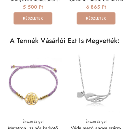
nyaklánc (50 cm - 3 mm)
5 500 Ft
6 865 Ft
RÉSZLETEK
RÉSZLETEK
A Termék Vásárlói Ezt Is Megvették:
ÉkszerSziget
ÉkszerSziget
Metatron, zsinór karkötő
Védelmező angyalszárny