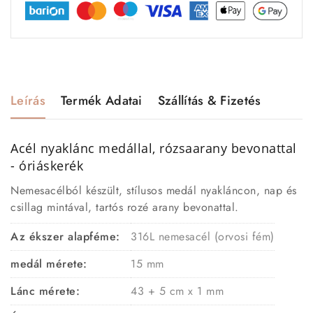
Leírás
Termék Adatai
Szállítás & Fizetés
Acél nyaklánc medállal, rózsaarany bevonattal
- óriáskerék
Nemesacélból készült, stílusos medál nyakláncon, nap és
csillag mintával, tartós rozé arany bevonattal.
Az ékszer alapféme:
316L nemesacél (orvosi fém)
medál mérete:
15 mm
Lánc mérete:
43 + 5 cm x 1 mm