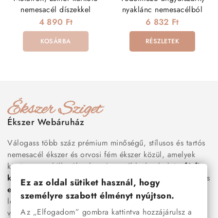
nemesacél díszekkel
nyaklánc nemesacélból
4 890 Ft
6 832 Ft
KOSÁRBA
RÉSZLETEK
Ékszer Webáruház
Válogass több száz prémium minőségű, stílusos és tartós
nemesacél ékszer és orvosi fém ékszer közül, amelyek
között megtalálhatók a legnépszerűbb darabok is:
férfi
karkötők
, női
nyakláncok
,
karikagyűrűk
,
fülbevalók
és
Ez az oldal sütiket használ, hogy
esküvői kiegészítők
egyaránt. Webáruházunkban a
személyre szabott élményt nyújtson.
legújabb trendeket követő, mégis időtálló ékszerek közül
Az „Elfogadom” gombra kattintva hozzájárulsz a
választhatsz – legyen szó ajándékról, mindennapi