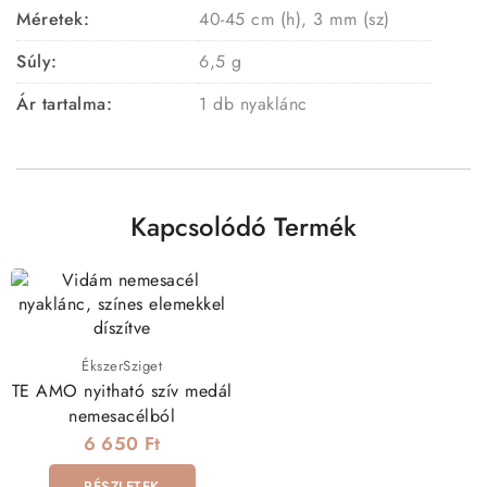
Méretek:
40-45 cm (h), 3 mm (sz)
Súly:
6,5 g
Ár tartalma:
1 db nyaklánc
Kapcsolódó Termék
ÉkszerSziget
TE AMO nyitható szív medál
nemesacélból
6 650 Ft
RÉSZLETEK