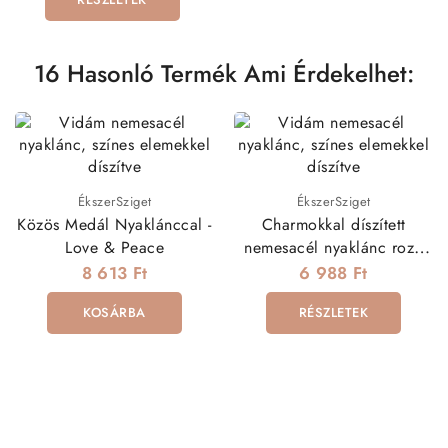
16 Hasonló Termék Ami Érdekelhet:
ÉkszerSziget
ÉkszerSziget
Közös Medál Nyaklánccal -
Charmokkal díszített
Love & Peace
nemesacél nyaklánc rozé
arany bevonattal
8 613 Ft
6 988 Ft
KOSÁRBA
RÉSZLETEK