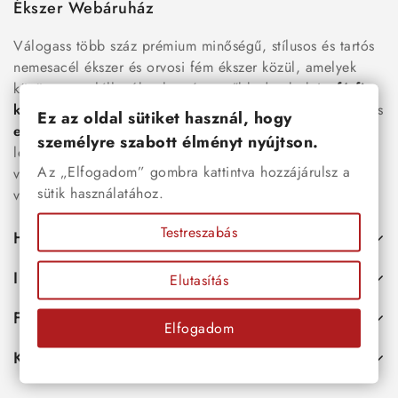
Ékszer Webáruház
Válogass több száz prémium minőségű, stílusos és tartós
nemesacél ékszer és orvosi fém ékszer közül, amelyek
között megtalálhatók a legnépszerűbb darabok is:
férfi
karkötők
, női
nyakláncok
,
karikagyűrűk
,
fülbevalók
és
Ez az oldal sütiket használ, hogy
esküvői kiegészítők
egyaránt. Webáruházunkban a
személyre szabott élményt nyújtson.
legújabb trendeket követő, mégis időtálló ékszerek közül
Az „Elfogadom” gombra kattintva hozzájárulsz a
választhatsz – legyen szó ajándékról, mindennapi
sütik használatához.
viseletről vagy különleges alkalmakról.
Testreszabás
Hasznos
Információk
Elutasítás
Fiókod
Elfogadom
Kapcsolat