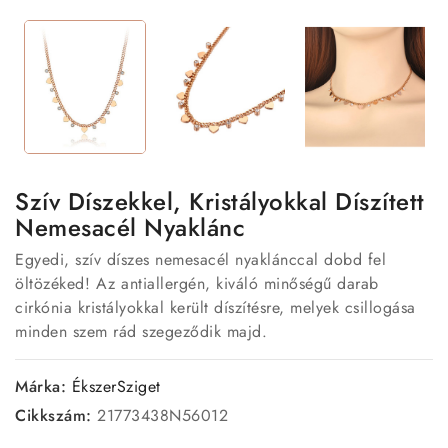
Szív Díszekkel, Kristályokkal Díszített
Nemesacél Nyaklánc
Egyedi, szív díszes nemesacél nyaklánccal dobd fel
öltözéked! Az antiallergén, kiváló minőségű darab
cirkónia kristályokkal került díszítésre, melyek csillogása
minden szem rád szegeződik majd.
Márka:
ÉkszerSziget
Cikkszám:
21773438N56012