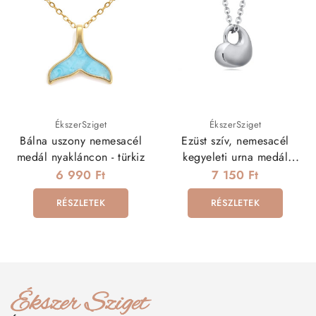
ÉkszerSziget
ÉkszerSziget
Bálna uszony nemesacél
Ezüst szív, nemesacél
medál nyakláncon - türkiz
kegyeleti urna medál
nyakláncon
6 990 Ft
7 150 Ft
RÉSZLETEK
RÉSZLETEK