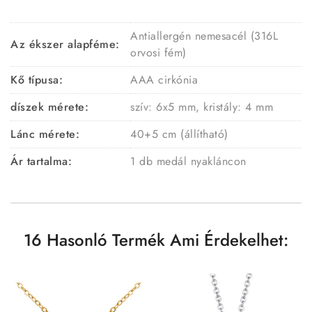
Antiallergén nemesacél (316L
Az ékszer alapféme:
orvosi fém)
Kő típusa:
AAA cirkónia
díszek mérete:
szív: 6x5 mm, kristály: 4 mm
Lánc mérete:
40+5 cm (állítható)
Ár tartalma:
1 db medál nyakláncon
16 Hasonló Termék Ami Érdekelhet: