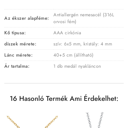
Antiallergén nemesacél (316L
Az ékszer alapféme:
orvosi fém)
Kő típusa:
AAA cirkónia
díszek mérete:
szív: 6x5 mm, kristály: 4 mm
Lánc mérete:
40+5 cm (állítható)
Ár tartalma:
1 db medál nyakláncon
16 Hasonló Termék Ami Érdekelhet: