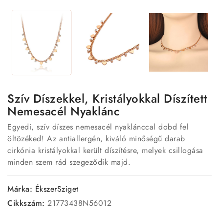
Szív Díszekkel, Kristályokkal Díszített
Nemesacél Nyaklánc
Egyedi, szív díszes nemesacél nyaklánccal dobd fel
öltözéked! Az antiallergén, kiváló minőségű darab
cirkónia kristályokkal került díszítésre, melyek csillogása
minden szem rád szegeződik majd.
Márka:
ÉkszerSziget
Cikkszám:
21773438N56012