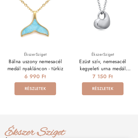
ÉkszerSziget
ÉkszerSziget
Bálna uszony nemesacél
Ezüst szív, nemesacél
medál nyakláncon - türkiz
kegyeleti urna medál
nyakláncon
6 990 Ft
7 150 Ft
RÉSZLETEK
RÉSZLETEK