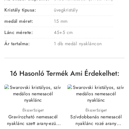
Kristály típusa:
üvegkristály
medál méret:
15 mm
Lánc mérete:
45+5 cm
Ár tartalma:
1 db medál nyakláncon
16 Hasonló Termék Ami Érdekelhet:
ÉkszerSziget
ÉkszerSziget
Gravírozható nemesacél
Szívdobbanás nemesacél
nyaklánc szett arany-ezüst
nyaklánc rozé arany