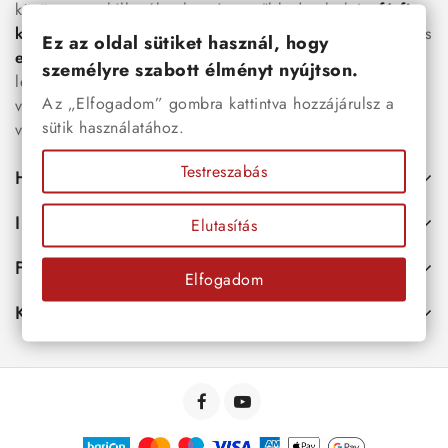
között megtalálhatók a legnépszerűbb darabok is:
férfi
karkötők
, női
nyakláncok
,
karikagyűrűk
,
fülbevalók
és
Ez az oldal sütiket használ, hogy
esküvői kiegészítők
egyaránt. Webáruházunkban a
személyre szabott élményt nyújtson.
legújabb trendeket követő, mégis időtálló ékszerek közül
Az „Elfogadom” gombra kattintva hozzájárulsz a
választhatsz – legyen szó ajándékról, mindennapi
sütik használatához.
viseletről vagy különleges alkalmakról.
Testreszabás
Hasznos
Információk
Elutasítás
Fiókod
Elfogadom
Kapcsolat