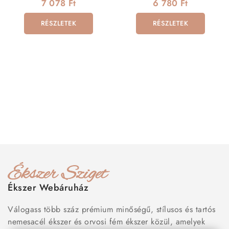
színben
bevonattal
7 078 Ft
6 780 Ft
RÉSZLETEK
RÉSZLETEK
Ékszer Webáruház
Válogass több száz prémium minőségű, stílusos és tartós
nemesacél ékszer és orvosi fém ékszer közül, amelyek