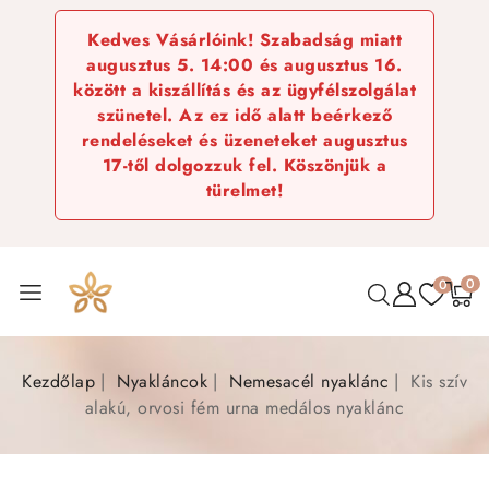
Kedves Vásárlóink! Szabadság miatt
augusztus 5. 14:00 és augusztus 16.
között a kiszállítás és az ügyfélszolgálat
szünetel. Az ez idő alatt beérkező
rendeléseket és üzeneteket augusztus
17-től dolgozzuk fel. Köszönjük a
türelmet!
0
0
Kezdőlap
Nyakláncok
Nemesacél nyaklánc
Kis szív
alakú, orvosi fém urna medálos nyaklánc