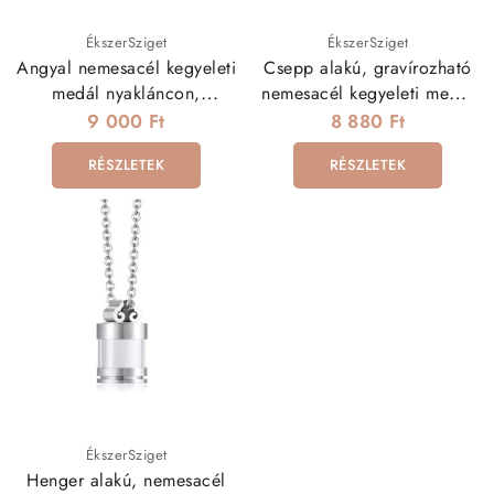
ÉkszerSziget
ÉkszerSziget
Angyal nemesacél kegyeleti
Csepp alakú, gravírozható
medál nyakláncon,
nemesacél kegyeleti medál
tölcsérrel
nyakláncon
9 000 Ft
8 880 Ft
RÉSZLETEK
RÉSZLETEK
ÉkszerSziget
Henger alakú, nemesacél