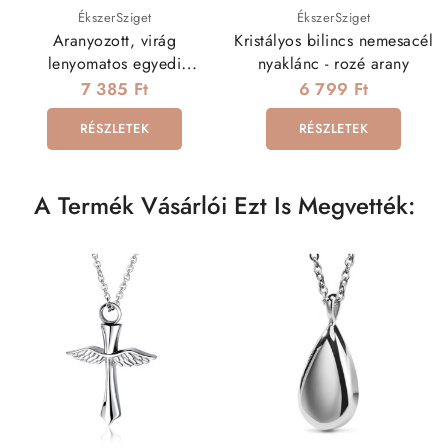
ÉkszerSziget
ÉkszerSziget
Aranyozott, virág
Kristályos bilincs nemesacél
lenyomatos egyedi
nyaklánc - rozé arany
nemesacél nyaklánc
7 385 Ft
6 799 Ft
(60cmx5,2mm)
RÉSZLETEK
RÉSZLETEK
A Termék Vásárlói Ezt Is Megvették: