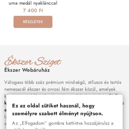
urna medál nyaklánccal
7 400 Ft
RÉSZLETEK
Ékszer Webáruház
Válogass több száz prémium minőségű, stílusos és tartós
nemesacél ékszer és orvosi fém ékszer közül, amelyek
között megtalálhatók a legnépszerűbb darabok is:
férfi
karkötők
, női
nyakláncok
,
karikagyűrűk
,
fülbevalók
és
Ez az oldal sütiket használ, hogy
esküvői kiegészítők
egyaránt. Webáruházunkban a
személyre szabott élményt nyújtson.
legújabb trendeket követő, mégis időtálló ékszerek közül
Az „Elfogadom” gombra kattintva hozzájárulsz a
választhatsz – legyen szó ajándékról, mindennapi