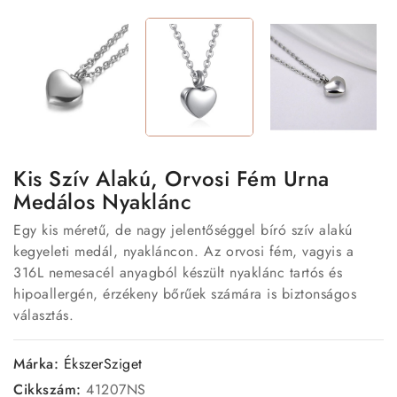
Kis Szív Alakú, Orvosi Fém Urna
Medálos Nyaklánc
Egy kis méretű, de nagy jelentőséggel bíró szív alakú
kegyeleti medál, nyakláncon. Az orvosi fém, vagyis a
316L nemesacél anyagból készült nyaklánc tartós és
hipoallergén, érzékeny bőrűek számára is biztonságos
választás.
Márka:
ÉkszerSziget
Cikkszám:
41207NS