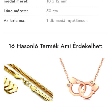
medál méret:
10 x 12 mm
Lánc mérete:
50 cm
Ár tartalma:
1 db medál nyakláncon
16 Hasonló Termék Ami Érdekelhet: