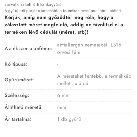
sávval díszített férfi karikagyűrű.
A gyűrű női párját a kapcsolódó termékek menüpont alatt találod.
Kérjük, amíg nem győződtél meg róla, hogy a
választott méret megfelelő, addig ne távolítsd el a
terméken lévő cédulát (méret, stb)!
antiallergén nemesacél, L316
Az ékszer alapféme:
orvosi fém
Kő típusa:
-
A méreteket fentebb, a termékkép
Gyűrűméret:
mellett találod
Szélesség:
6 mm
Állítható méretű:
nem
Ár tartalma:
1 db gyűrű