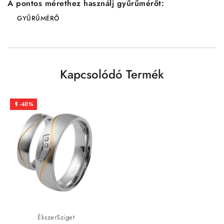
A pontos mérethez használj gyűrűmérőt:
GYŰRŰMÉRŐ
Kapcsolódó Termék
-40%

ÉkszerSziget