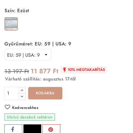
Szín: Ezüst
Ezüst
Gyűrűméret: EU: 59 | USA: 9
11 877 Ft
10% MEGTAKARÍTÁS
13 197 Ft

Várható szállítás: augusztus 17-től
KOSÁRBA
Kedvencekhez
Utolsó darabok raktáron