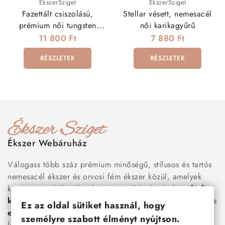
ÉkszerSziget
ÉkszerSziget
Fazettált csiszolású,
Stellar vésett, nemesacél
prémium női tungsten
női karikagyűrű
karikagyűrű
11 800 Ft
7 880 Ft
RÉSZLETEK
RÉSZLETEK
Ékszer Webáruház
Válogass több száz prémium minőségű, stílusos és tartós
nemesacél ékszer és orvosi fém ékszer közül, amelyek
között megtalálhatók a legnépszerűbb darabok is:
férfi
karkötők
, női
nyakláncok
,
karikagyűrűk
,
fülbevalók
és
Ez az oldal sütiket használ, hogy
esküvői kiegészítők
egyaránt. Webáruházunkban a
személyre szabott élményt nyújtson.
legújabb trendeket követő, mégis időtálló ékszerek közül