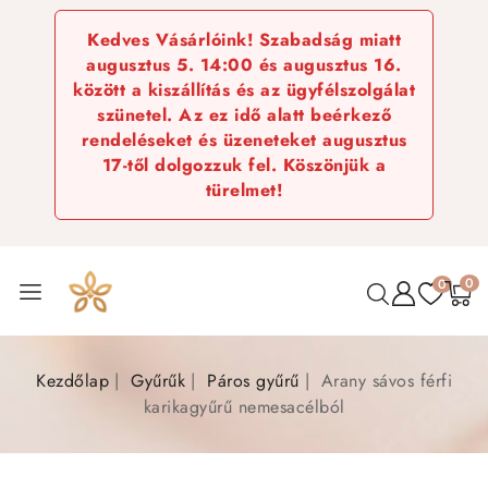
Kedves Vásárlóink! Szabadság miatt
augusztus 5. 14:00 és augusztus 16.
között a kiszállítás és az ügyfélszolgálat
szünetel. Az ez idő alatt beérkező
rendeléseket és üzeneteket augusztus
17-től dolgozzuk fel. Köszönjük a
türelmet!
0
0
Kezdőlap
Gyűrűk
Páros gyűrű
Arany sávos férfi
karikagyűrű nemesacélból