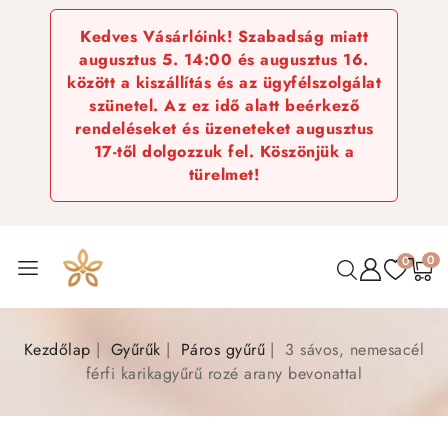
Kedves Vásárlóink! Szabadság miatt
augusztus 5. 14:00 és augusztus 16.
között a kiszállítás és az ügyfélszolgálat
szünetel. Az ez idő alatt beérkező
rendeléseket és üzeneteket augusztus
17-től dolgozzuk fel. Köszönjük a
türelmet!
0
0
Kezdőlap
Gyűrűk
Páros gyűrű
3 sávos, nemesacél
férfi karikagyűrű rozé arany bevonattal