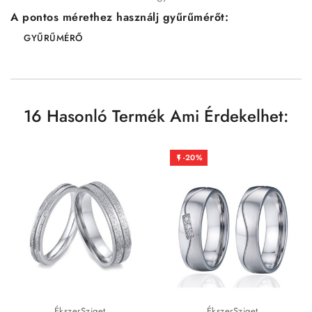
A pontos mérethez használj gyűrűmérőt:
GYŰRŰMÉRŐ
16 Hasonló Termék Ami Érdekelhet:
-20%

ÉkszerSziget
ÉkszerSziget