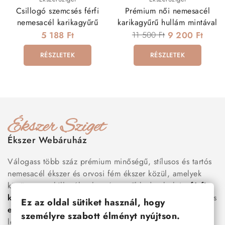
Csillogó szemcsés férfi
Prémium női nemesacél
nemesacél karikagyűrű
karikagyűrű hullám mintával
5 188 Ft
11 500 Ft
9 200 Ft
RÉSZLETEK
RÉSZLETEK
Ékszer Webáruház
Válogass több száz prémium minőségű, stílusos és tartós
nemesacél ékszer és orvosi fém ékszer közül, amelyek
között megtalálhatók a legnépszerűbb darabok is:
férfi
karkötők
, női
nyakláncok
,
karikagyűrűk
,
fülbevalók
és
Ez az oldal sütiket használ, hogy
esküvői kiegészítők
egyaránt. Webáruházunkban a
személyre szabott élményt nyújtson.
legújabb trendeket követő, mégis időtálló ékszerek közül