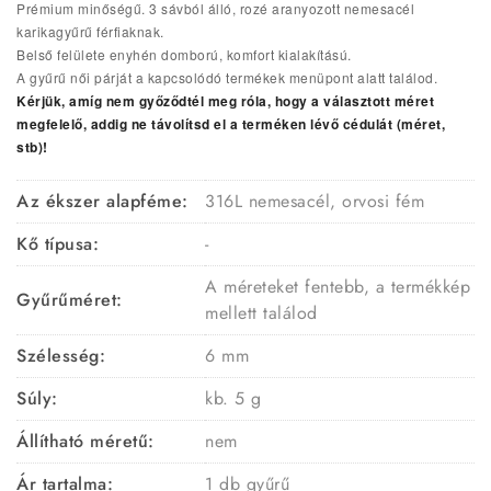
Prémium minőségű. 3 sávból álló, rozé aranyozott nemesacél
karikagyűrű férfiaknak.
Belső felülete enyhén domború, komfort kialakítású.
A gyűrű női párját a kapcsolódó termékek menüpont alatt találod.
Kérjük, amíg nem győződtél meg róla, hogy a választott méret
megfelelő, addig ne távolítsd el a terméken lévő cédulát (méret,
stb)!
Az ékszer alapféme:
316L nemesacél, orvosi fém
Kő típusa:
-
A méreteket fentebb, a termékkép
Gyűrűméret:
mellett találod
Szélesség:
6 mm
Súly:
kb. 5 g
Állítható méretű:
nem
Ár tartalma:
1 db gyűrű