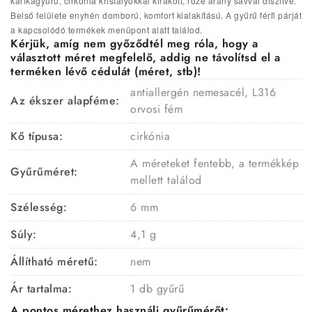
karikagyűrű, cirkónia kristályokkal kirakott, rozé arany sávval díszítve.
Belső felülete enyhén domború, komfort kialakítású.
A gyűrű férfi párját
a kapcsolódó termékek menüpont alatt találod.
Kérjük, amíg nem győződtél meg róla, hogy a
választott méret megfelelő, addig ne távolítsd el a
terméken lévő cédulát (méret, stb)!
antiallergén nemesacél, L316
Az ékszer alapféme:
orvosi fém
Kő típusa:
cirkónia
A méreteket fentebb, a termékkép
Gyűrűméret:
mellett találod
Szélesség:
6 mm
Súly:
4,1 g
Állítható méretű:
nem
Ár tartalma:
1 db gyűrű
A pontos mérethez használj gyűrűmérőt: