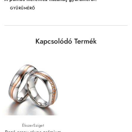
GYŰRŰMÉRŐ
Kapcsolódó Termék
ÉkszerSziget