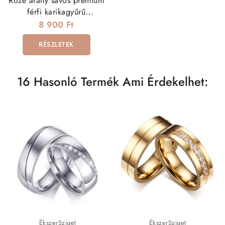
Rozé arany sávos prémium
férfi karikagyűrű
nemesacélból
8 900 Ft
RÉSZLETEK
16 Hasonló Termék Ami Érdekelhet:
ÉkszerSziget
ÉkszerSziget