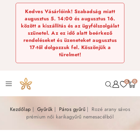
Kedves Vásárlóink! Szabadság miatt
augusztus 5. 14:00 és augusztus 16.
között a kiszállítás és az ügyfélszolgálat
szünetel. Az ez idő alatt beérkező
rendeléseket és üzeneteket augusztus
17-től dolgozzuk fel. Köszönjük a
türelmet!
0
0
Kezdőlap
Gyűrűk
Páros gyűrű
Rozé arany sávos
prémium női karikagyűrű nemesacélból