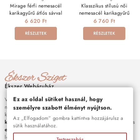
Mirage férfi nemesacél
Klasszikus stílusú női
karikagyűrű átlós sávval
nemesacél karikagyűrű
6 620 Ft
6 760 Ft
RÉSZLETEK
RÉSZLETEK
Ékszer Webáruház
Ez az oldal sütiket használ, hogy
Válogass több száz prémium minőségű, stílusos és tartós
nemesacél ékszer és orvosi fém ékszer közül, amelyek
személyre szabott élményt nyújtson.
között megtalálhatók a legnépszerűbb darabok is:
férfi
Az „Elfogadom” gombra kattintva hozzájárulsz a
karkötők
, női
nyakláncok
,
karikagyűrűk
,
fülbevalók
és
sütik használatához.
esküvői kiegészítők
egyaránt. Webáruházunkban a
legújabb trendeket követő, mégis időtálló ékszerek közül
Testreszabás