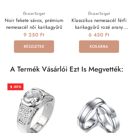
ÉkszerSziget
ÉkszerSziget
Noir fekete sávos, prémium
Klasszikus nemesacél férfi
nemesacél női karikagyűrű
karikagyűrű rozé arany
bevonattal
9 250 Ft
6 450 Ft
RÉSZLETEK
KOSÁRBA
A Termék Vásárlói Ezt Is Megvették:
-50%
