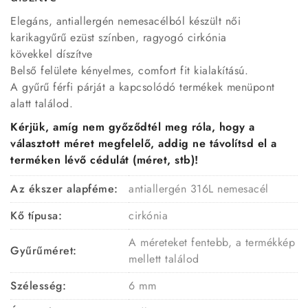
Elegáns, antiallergén nemesacélból készült női
karikagyűrű ezüst színben, ragyogó cirkónia
kövekkel díszítve
Belső felülete kényelmes, comfort fit kialakítású.
A gyűrű férfi párját a kapcsolódó termékek menüpont
alatt találod.
Kérjük, amíg nem győződtél meg róla, hogy a
választott méret megfelelő, addig ne távolítsd el a
terméken lévő cédulát (méret, stb)!
Az ékszer alapféme:
antiallergén 316L nemesacél
Kő típusa:
cirkónia
A méreteket fentebb, a termékkép
Gyűrűméret:
mellett találod
Szélesség:
6 mm