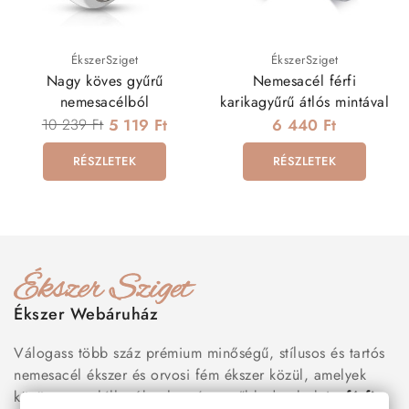
ÉkszerSziget
ÉkszerSziget
Nagy köves gyűrű
Nemesacél férfi
nemesacélból
karikagyűrű átlós mintával
10 239 Ft
5 119 Ft
6 440 Ft
RÉSZLETEK
RÉSZLETEK
Ékszer Webáruház
Válogass több száz prémium minőségű, stílusos és tartós
nemesacél ékszer és orvosi fém ékszer közül, amelyek
között megtalálhatók a legnépszerűbb darabok is:
férfi