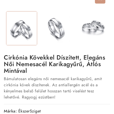
Cirkónia Kövekkel Díszített, Elegáns
Női Nemesacél Karikagyűrű, Átlós
Mintával
Bámulatosan elegáns női nemesacél karikagyűrű, amit
cirkónia kövek díszítenek. Az antiallergén acél és a
kényelmes belső felület hosszan tartó viselést tesz
lehetővé. Ragyogj ezüstben!
Márka:
ÉkszerSziget