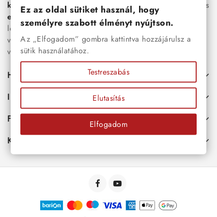
karkötők
, női
nyakláncok
,
karikagyűrűk
,
fülbevalók
és
Ez az oldal sütiket használ, hogy
esküvői kiegészítők
egyaránt. Webáruházunkban a
személyre szabott élményt nyújtson.
legújabb trendeket követő, mégis időtálló ékszerek közül
Az „Elfogadom” gombra kattintva hozzájárulsz a
választhatsz – legyen szó ajándékról, mindennapi
sütik használatához.
viseletről vagy különleges alkalmakról.
Testreszabás
Hasznos
Információk
Elutasítás
Fiókod
Elfogadom
Kapcsolat