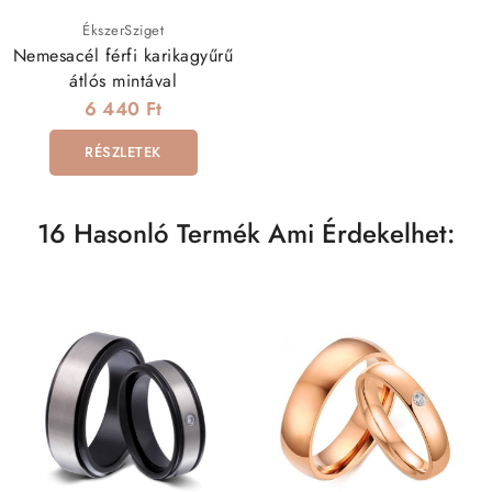
ÉkszerSziget
Nemesacél férfi karikagyűrű
átlós mintával
6 440 Ft
RÉSZLETEK
16 Hasonló Termék Ami Érdekelhet: