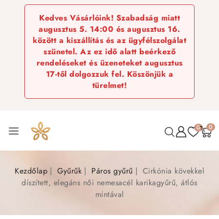
Kedves Vásárlóink! Szabadság miatt
augusztus 5. 14:00 és augusztus 16.
között a kiszállítás és az ügyfélszolgálat
szünetel. Az ez idő alatt beérkező
rendeléseket és üzeneteket augusztus
17-től dolgozzuk fel. Köszönjük a
türelmet!
0
0
Kezdőlap
Gyűrűk
Páros gyűrű
Cirkónia kövekkel
díszített, elegáns női nemesacél karikagyűrű, átlós
mintával