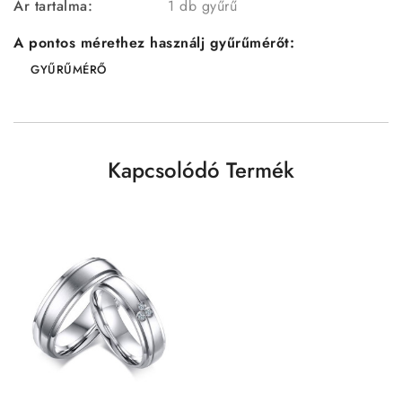
Ár tartalma:
1 db gyűrű
A pontos mérethez használj gyűrűmérőt:
GYŰRŰMÉRŐ
Kapcsolódó Termék