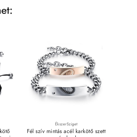
et:
ÉkszerSziget
kötő
Fél szív mintás acél karkötő szett
Állítha