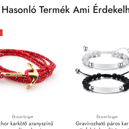
 Hasonló Termék Ami Érdekelh
%
ÉkszerSziget
ÉkszerSziget
hor karkötő aranyszínű
Gravírozható páros kar