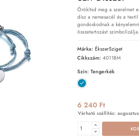
Örökítsd meg a szerelmet ez
dísz a nemesacél és a texti
gondoskodnak a kényelemrő
összetartozást szimbolizálja
Márka:
ÉkszerSziget
Cikkszám:
4011BM
Szín: Tengerkék
Tengerkék
6 240 Ft
Várható szállítás: augusztus
KO