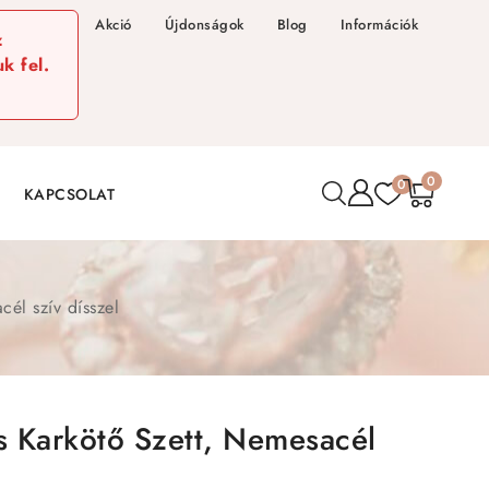
Akció
Újdonságok
Blog
Információk
z
k fel.
0
0
KAPCSOLAT
él szív dísszel
 Karkötő Szett, Nemesacél