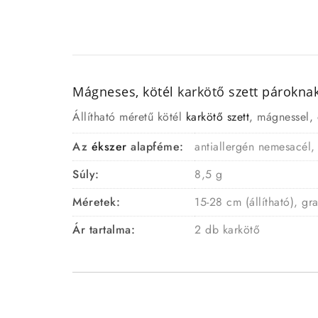
Mágneses, kötél
karkötő
szett pároknak 
Állítható méretű kötél
karkötő szett
, mágnessel, 
Az
ékszer
alapféme:
antiallergén nemesacél, 
Súly:
8,5 g
Méretek:
15-28 cm (állítható), g
Ár tartalma:
2 db karkötő