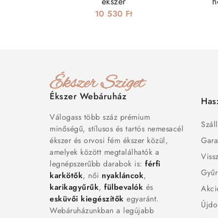
ékszer
h
10 530 Ft
Ékszer Webáruház
Has
Válogass több száz prémium
Száll
minőségű, stílusos és tartós nemesacél
ékszer és orvosi fém ékszer közül,
Gara
amelyek között megtalálhatók a
Viss
legnépszerűbb darabok is:
férfi
Gyűr
karkötők
, női
nyakláncok
,
karikagyűrűk
,
fülbevalók
és
Akci
esküvői kiegészítők
egyaránt.
Újdo
Webáruházunkban a legújabb