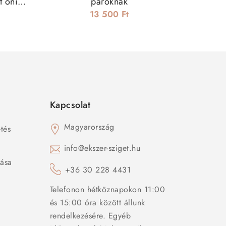
t onix
pároknak
szett
13 500 Ft
Kapcsolat
Magyarország
tés
s
info@ekszer-sziget.hu
zása
+36 30 228 4431
Telefonon hétköznapokon 11:00
és 15:00 óra között állunk
rendelkezésére. Egyéb