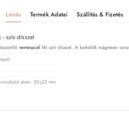
Leírás
Termék Adatai
Szállítás & Fizetés
- szív dísszel
összeillő
nemesacél
fél szív dísszel. A karkötők mágnesei von
textil
ravírozható elem: 20x22 mm