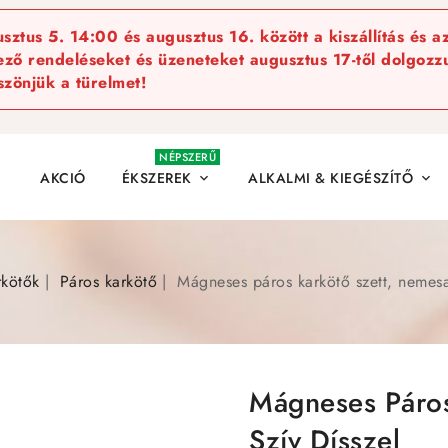
ztus 5. 14:00 és augusztus 16. között a kiszállítás és a
kező rendeléseket és üzeneteket augusztus 17-től dolgozzu
szönjük a türelmet!
NÉPSZERŰ
AKCIÓ
ÉKSZEREK
ALKALMI & KIEGÉSZÍTŐ


rkötők
Páros karkötő
Mágneses páros karkötő szett, nemesac
Mágneses Páros
Szív Dísszel