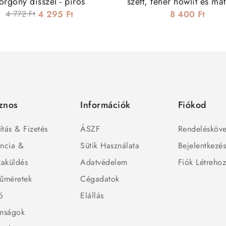
orgony dísszel - piros
szett, fehér howlit és mat
gyöngyökkel
4 772 Ft
4 295 Ft
8 400 Ft
znos
Információk
Fiókod
ítás & Fizetés
ÁSZF
Rendelésköve
ncia &
Sütik Használata
Bejelentkezé
zaküldés
Adatvédelem
Fiók Létreho
űméretek
Cégadatok
ó
Elállás
nságok