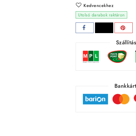
Kedvencekhez
Utolsó darabok raktáron
Szállít
Bankkárt