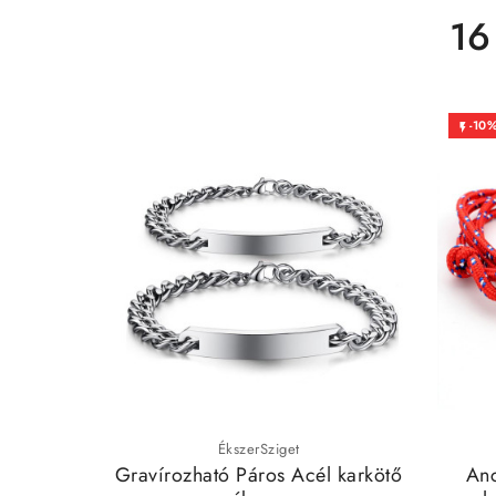
16
-10

ÉkszerSziget
Gravírozható Páros Acél karkötő
Anc