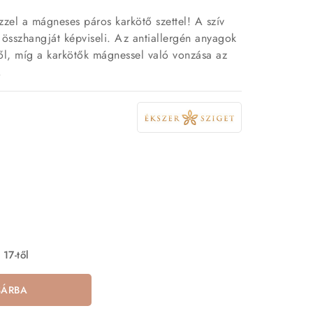
zel a mágneses páros karkötő szettel! A szív
l összhangját képviseli. Az antiallergén anyagok
l, míg a karkötők mágnessel való vonzása az
.
 17-től
SÁRBA