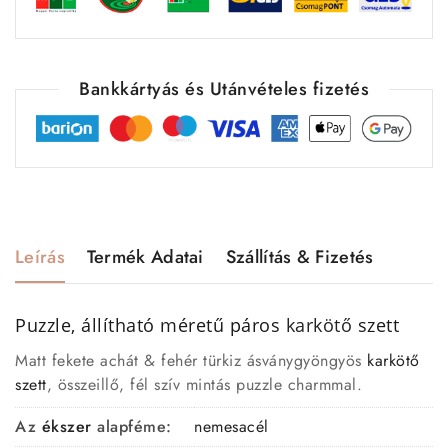
Bankkártyás és Utánvételes fizetés
Leírás
Termék Adatai
Szállítás & Fizetés
Puzzle, állítható méretű p
áros
karkötő
szett
Matt fekete achát & fehér türkiz ásványgyöngyös
karkötő
szett
, összeillő, fél szív mintás puzzle charmmal.
Az
ékszer
alapféme:
nemesacél