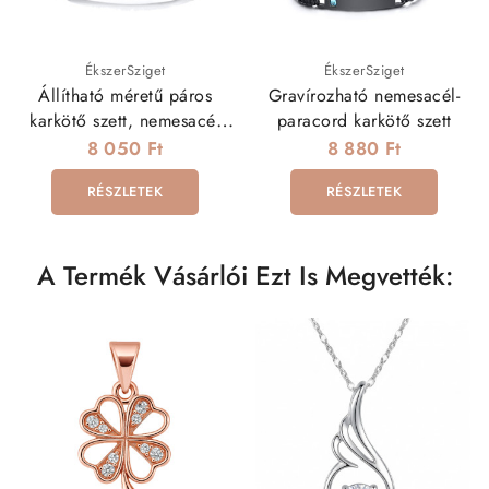
ÉkszerSziget
ÉkszerSziget
Állítható méretű páros
Gravírozható nemesacél-
karkötő szett, nemesacél
paracord karkötő szett
díszekkel
8 050 Ft
8 880 Ft
RÉSZLETEK
RÉSZLETEK
A Termék Vásárlói Ezt Is Megvették: