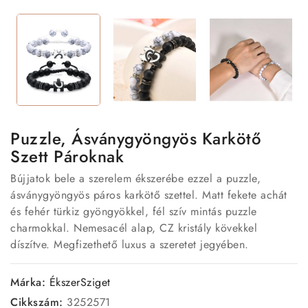
Puzzle, Ásványgyöngyös Karkötő
Szett Pároknak
Bújjatok bele a szerelem ékszerébe ezzel a puzzle,
ásványgyöngyös páros karkötő szettel. Matt fekete achát
és fehér türkiz gyöngyökkel, fél szív mintás puzzle
charmokkal. Nemesacél alap, CZ kristály kövekkel
díszítve. Megfizethető luxus a szeretet jegyében.
Márka:
ÉkszerSziget
Cikkszám:
3252571