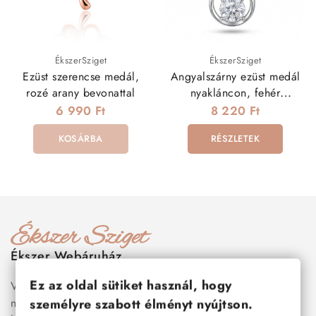
ÉkszerSziget
ÉkszerSziget
Ezüst szerencse medál,
Angyalszárny ezüst medál
rozé arany bevonattal
nyakláncon, fehér
cirkóniával
6 990 Ft
8 220 Ft
KOSÁRBA
RÉSZLETEK
Ékszer Webáruház
Ez az oldal sütiket használ, hogy
Válogass több száz prémium minőségű, stílusos és tartós
nemesacél ékszer és orvosi fém ékszer közül, amelyek
személyre szabott élményt nyújtson.