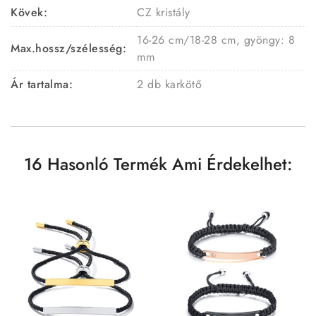
Kövek:
CZ kristály
16-26 cm/18-28 cm, gyöngy: 8
Max.hossz/szélesség:
mm
Ár tartalma:
2 db karkötő
16 Hasonló Termék Ami Érdekelhet: