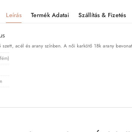
Leírás
Termék Adatai
Szállítás & Fizetés
us
szett, acél és arany színben. A női karkötő 18k arany bevonatt
 fém)
m