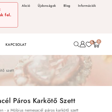
Akció
Újdonságok
Blog
Információk
z
k fel.
0
0
KAPCSOLAT
tő szett
él Páros Karkötő Szett
len - a Möbius nemesacél páros karkötő szett