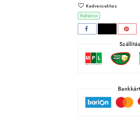
Kedvencekhez
Raktáron
Szállít
Bankkárt