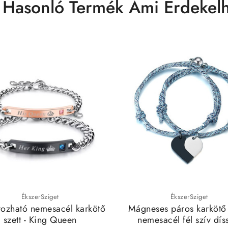
 Hasonló Termék Ami Érdekelh
ÉkszerSziget
ÉkszerSziget
rozható nemesacél karkötő
Mágneses páros karkötő 
szett - King Queen
nemesacél fél szív dís