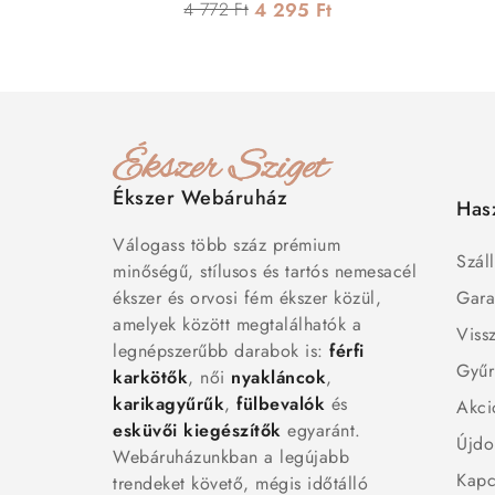
4 772 Ft
4 295 Ft
Ékszer Webáruház
Has
Válogass több száz prémium
Száll
minőségű, stílusos és tartós nemesacél
ékszer és orvosi fém ékszer közül,
Gara
amelyek között megtalálhatók a
Viss
legnépszerűbb darabok is:
férfi
Gyűr
karkötők
, női
nyakláncok
,
karikagyűrűk
,
fülbevalók
és
Akci
esküvői kiegészítők
egyaránt.
Újdo
Webáruházunkban a legújabb
Kapc
trendeket követő, mégis időtálló