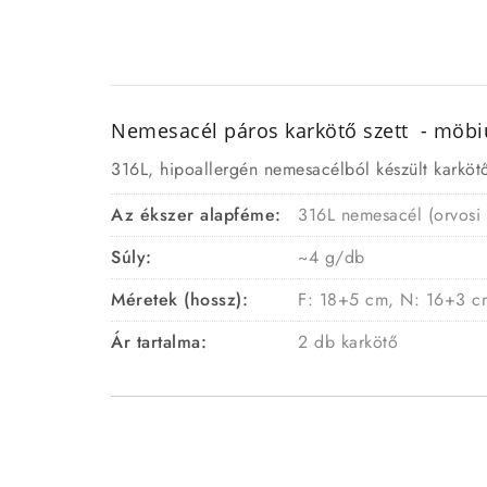
Nemesacél páros karkötő szett - möbi
316L, hipoallergén nemesacélból készült karkötő 
Az ékszer alapféme:
316L nemesacél (orvosi
Súly:
~4 g/db
Méretek (hossz):
F: 18+5 cm, N: 16+3 c
Ár tartalma:
2 db karkötő