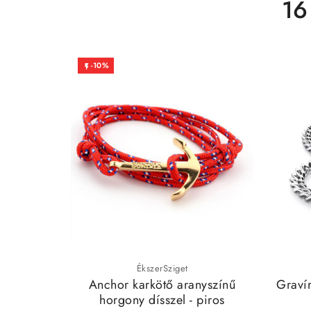
16
-10%

ÉkszerSziget
Anchor karkötő aranyszínű
Graví
horgony dísszel - piros