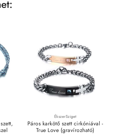
et:
ÉkszerSziget
szett,
Páros karkötő szett cirkóniával -
Állítha
szel
True Love (gravírozható)
szett