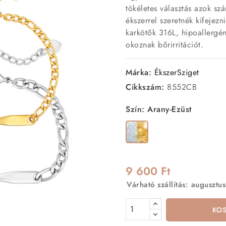
tökéletes választás azok sz
ékszerrel szeretnék kifejezn
karkötők 316L, hipoallergén
okoznak bőrirritációt.
Márka:
ÉkszerSziget
Cikkszám:
8552CB
Szín: Arany-Ezüst
Arany-
Ezüst
9 600 Ft
Várható szállítás: augusztus
KO