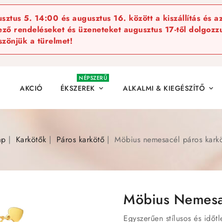
ztus 5. 14:00 és augusztus 16. között a kiszállítás és a
kező rendeléseket és üzeneteket augusztus 17-től dolgozzu
szönjük a türelmet!
NÉPSZERŰ
AKCIÓ
ÉKSZEREK
ALKALMI & KIEGÉSZÍTŐ


ap
Karkötők
Páros karkötő
Möbius nemesacél páros karkö
Möbius Nemesac
Egyszerűen stílusos és időt