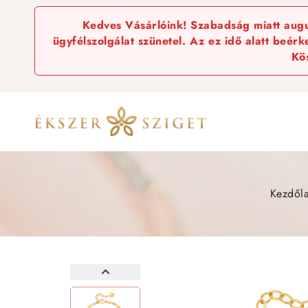
Kedves Vásárlóink! Szabadság miatt augus
ügyfélszolgálat szünetel. Az ez idő alatt beér
Kö
Kezdől