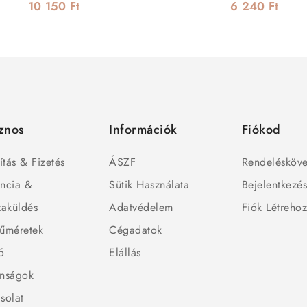
10 150 Ft
6 240 Ft
znos
Információk
Fiókod
ítás & Fizetés
ÁSZF
Rendelésköve
ncia &
Sütik Használata
Bejelentkezé
zaküldés
Adatvédelem
Fiók Létreho
űméretek
Cégadatok
ó
Elállás
nságok
solat