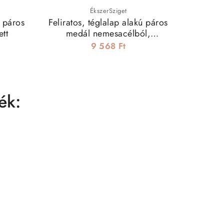
ÉkszerSziget
 páros
Feliratos, téglalap alakú páros
Gra
ett
medál nemesacélból,
nyakl
nyaklánccal - Kulcsok
9 568 Ft
ék: