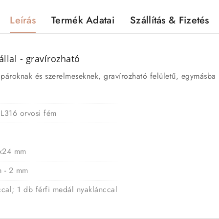
Leírás
Termék Adatai
Szállítás & Fizetés
lal - gravírozható
pároknak és szerelmeseknek, gravírozható felületű, egymásba i
 L316 orvosi fém
8x24 mm
m - 2 mm
cal; 1 db férfi medál nyaklánccal