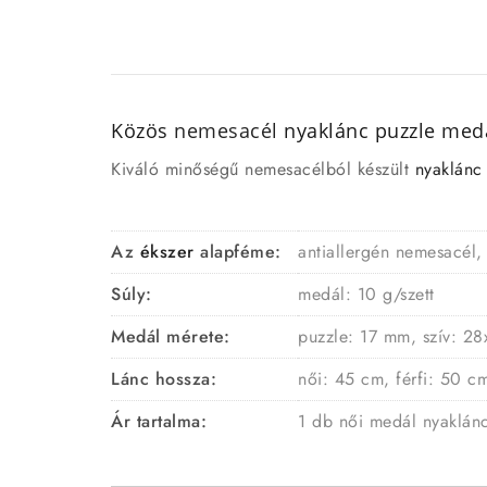
Közös
nemesacél
nyaklánc puzzle medál
Kiváló minőségű nemesacélból készült
nyaklánc
Az
ékszer
alapféme:
antiallergén nemesacél,
Súly:
medál: 10 g/szett
Medál mérete:
puzzle: 17 mm, szív: 2
Lánc hossza:
női: 45 cm, férfi: 50 c
Ár tartalma:
1 db női medál nyaklánc