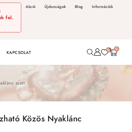
Akció
Újdonságok
Blog
Információk
z
k fel.
0
0
KAPCSOLAT
aklánc szett
ozható Közös Nyaklánc