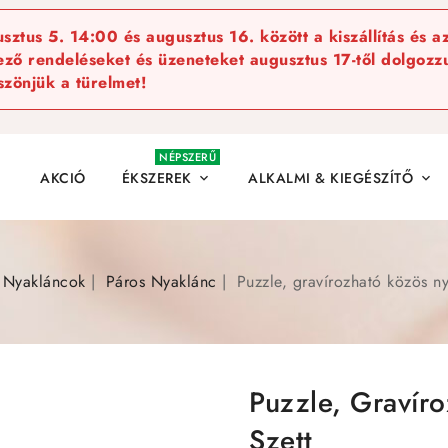
ztus 5. 14:00 és augusztus 16. között a kiszállítás és a
kező rendeléseket és üzeneteket augusztus 17-től dolgozzu
szönjük a türelmet!
NÉPSZERŰ
AKCIÓ
ÉKSZEREK
ALKALMI & KIEGÉSZÍTŐ


Nyakláncok
Páros Nyaklánc
Puzzle, gravírozható közös ny
Puzzle, Gravír
Szett