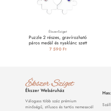
ÉkszerSziget
Puzzle 2 részes, gravírozható
páros medál és nyaklánc szett
7 590 Ft
Ékszer Webáruház
Has
Válogass több száz prémium
Száll
minőségű, stílusos és tartós nemesacél