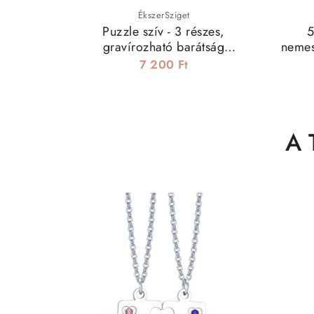
ÉkszerSziget
Puzzle szív - 3 részes,
5
gravírozható barátság
nemes
medál+nyaklánc szett
7 200 Ft
nemesacélból
A 