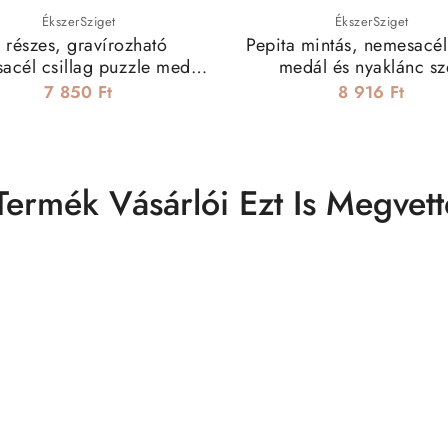
ÉkszerSziget
ÉkszerSziget
 részes, gravírozható
Pepita mintás, nemesacél
acél csillag puzzle medál
medál és nyaklánc sz
nyaklánccal
7 850 Ft
8 916 Ft
Termék Vásárlói Ezt Is Megvett