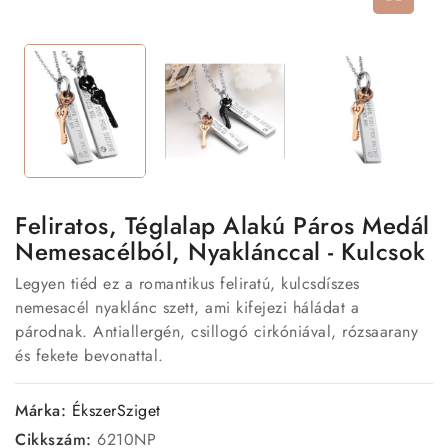
Feliratos, Téglalap Alakú Páros Medál
Nemesacélból, Nyaklánccal - Kulcsok
Legyen tiéd ez a romantikus feliratú, kulcsdíszes
nemesacél nyaklánc szett, ami kifejezi háládat a
párodnak. Antiallergén, csillogó cirkóniával, rózsaarany
és fekete bevonattal.
Márka:
ÉkszerSziget
Cikkszám:
6210NP