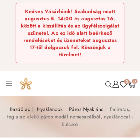
Kedves Vásárlóink! Szabadság miatt
augusztus 5. 14:00 és augusztus 16.
között a kiszállítás és az ügyfélszolgálat
szünetel. Az ez idő alatt beérkező
rendeléseket és üzeneteket augusztus
17-től dolgozzuk fel. Köszönjük a
türelmet!
0
0
Kezdőlap
Nyakláncok
Páros Nyaklánc
Feliratos,
téglalap alakú páros medál nemesacélból, nyaklánccal -
Kulcsok