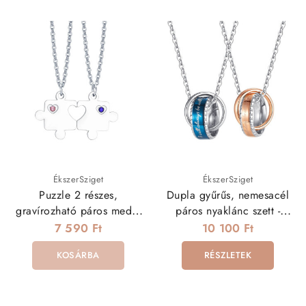
ÉkszerSziget
ÉkszerSziget
Puzzle 2 részes,
Dupla gyűrűs, nemesacél
gravírozható páros medál
páros nyaklánc szett -
és nyaklánc szett
Örökké veled leszek
7 590 Ft
10 100 Ft
KOSÁRBA
RÉSZLETEK