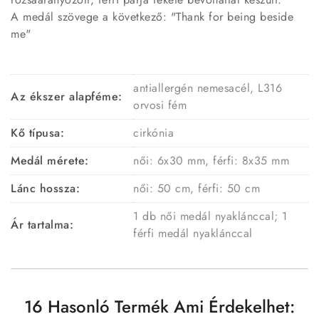
A medál szövege a következő: "Thank for being beside
me"
antiallergén nemesacél, L316
Az ékszer alapféme:
orvosi fém
Kő típusa:
cirkónia
Medál mérete:
női: 6x30 mm, férfi: 8x35 mm
Lánc hossza:
női: 50 cm, férfi: 50 cm
1 db női medál nyaklánccal; 1
Ár tartalma:
férfi medál nyaklánccal
16 Hasonló Termék Ami Érdekelhet: