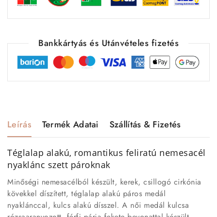
Bankkártyás és Utánvételes fizetés
Leírás
Termék Adatai
Szállítás & Fizetés
Téglalap alakú, romantikus feliratú nemesacél
nyaklánc szett pároknak
Minőségi nemesacélból készült, kerek, csillogó cirkónia
kövekkel díszített, téglalap alakú páros medál
nyaklánccal, kulcs alakú dísszel. A női medál kulcsa
rózsaaranyozott, férfi párja fekete bevonattal készült.