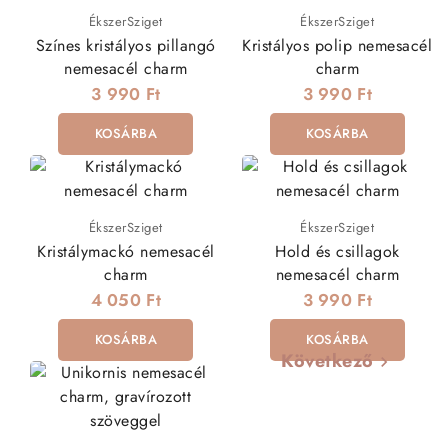
ÉkszerSziget
ÉkszerSziget
Színes kristályos pillangó
Kristályos polip nemesacél
nemesacél charm
charm
3 990 Ft
3 990 Ft
KOSÁRBA
KOSÁRBA
ÉkszerSziget
ÉkszerSziget
Kristálymackó nemesacél
Hold és csillagok
charm
nemesacél charm
4 050 Ft
3 990 Ft
KOSÁRBA
KOSÁRBA
Következő
