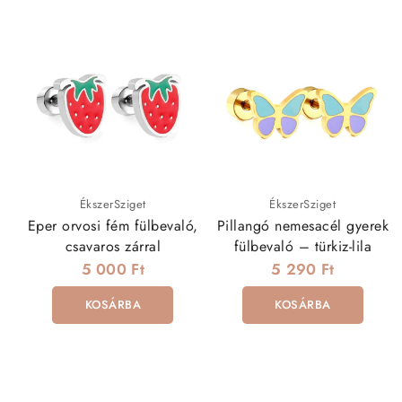
ÉkszerSziget
ÉkszerSziget
Eper orvosi fém fülbevaló,
Pillangó nemesacél gyerek
csavaros zárral
fülbevaló – türkiz-lila
5 000 Ft
5 290 Ft
KOSÁRBA
KOSÁRBA