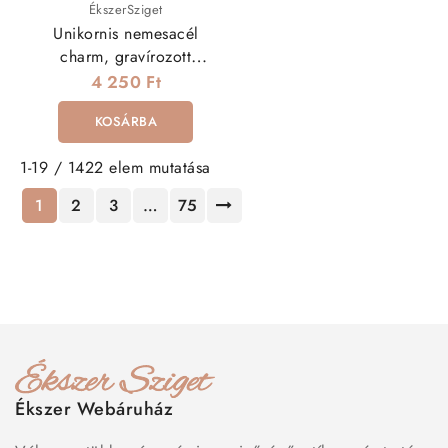
ÉkszerSziget
Unikornis nemesacél
charm, gravírozott
szöveggel
4 250 Ft
KOSÁRBA
1-19 / 1422 elem mutatása
1
2
3
…
75
Ékszer Webáruház