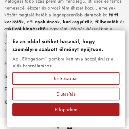
Válogass több száz prémium minőségű, stílusos és tartós
nemesacél ékszer és orvosi fém ékszer közül, amelyek
között megtalálhatók a legnépszerűbb darabok is:
férfi
karkötők
, női
nyakláncok
,
karikagyűrűk
,
fülbevalók
és
esküvői kiegészítők
egyaránt. Webáruházunkban a
legújabb trendeket követő, mégis időtálló ékszerek közül
Ez az oldal sütiket használ, hogy
választhatsz – legyen szó ajándékról, mindennapi
személyre szabott élményt nyújtson.
viseletről vagy különleges alkalmakról.
Az „Elfogadom” gombra kattintva hozzájárulsz a
Hasznos
sütik használatához.
Információk
Testreszabás
Fiókod
Elutasítás
Kapcsolat
Elfogadom