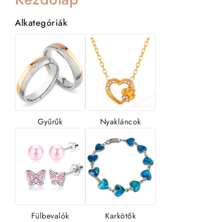
Alkategóriák
Gyűrűk
Nyakláncok
Fülbevalók
Karkötők