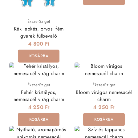
ÉkszerSziget
Kék lepkés, orvosi fém
gyerek fülbevaló
4 800 Ft
KOSÁRBA
ÉkszerSziget
ÉkszerSziget
Fehér kristályos,
Bloom virágos nemesacél
nemesacél virág charm
charm
4 250 Ft
4 250 Ft
KOSÁRBA
KOSÁRBA