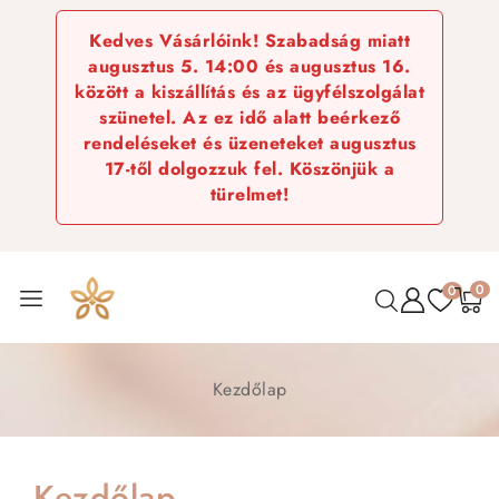
Kedves Vásárlóink! Szabadság miatt
augusztus 5. 14:00 és augusztus 16.
között a kiszállítás és az ügyfélszolgálat
szünetel. Az ez idő alatt beérkező
rendeléseket és üzeneteket augusztus
17-től dolgozzuk fel. Köszönjük a
türelmet!
0
0
Kezdőlap
Kezdőlap