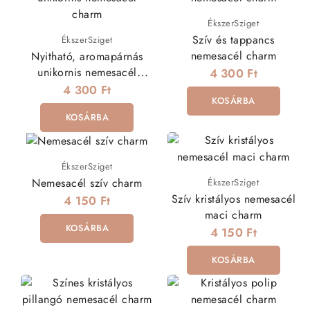
ÉkszerSziget
Szív és tappancs
ÉkszerSziget
nemesacél charm
Nyitható, aromapárnás
unikornis nemesacél
4 300 Ft
charm
4 300 Ft
KOSÁRBA
KOSÁRBA
ÉkszerSziget
Nemesacél szív charm
ÉkszerSziget
Szív kristályos nemesacél
4 150 Ft
maci charm
KOSÁRBA
4 150 Ft
KOSÁRBA