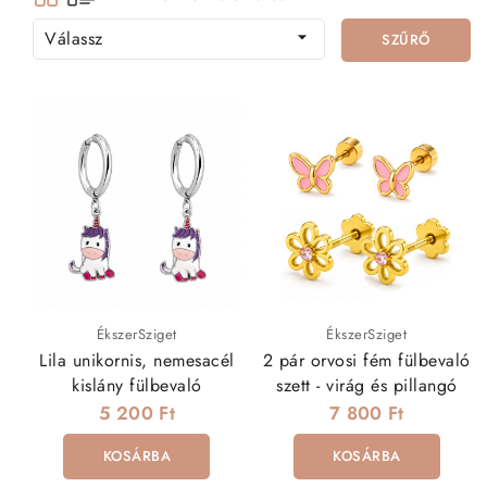
Válassz

SZŰRŐ
ÉkszerSziget
ÉkszerSziget
Lila unikornis, nemesacél
2 pár orvosi fém fülbevaló
kislány fülbevaló
szett - virág és pillangó
5 200 Ft
7 800 Ft
KOSÁRBA
KOSÁRBA