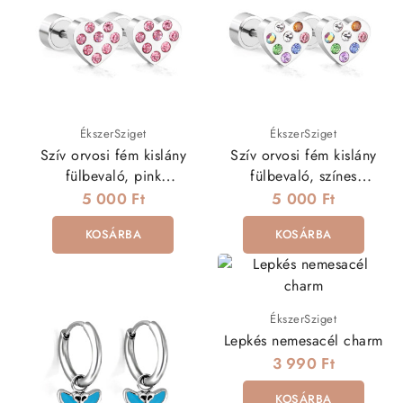
ÉkszerSziget
ÉkszerSziget
Szív orvosi fém kislány
Szív orvosi fém kislány
fülbevaló, pink
fülbevaló, színes
kristályokkal
kristályokkal
5 000 Ft
5 000 Ft
KOSÁRBA
KOSÁRBA
ÉkszerSziget
Lepkés nemesacél charm
3 990 Ft
KOSÁRBA