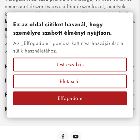
nemesacél ékszer és orvosi fém ékszer közül, amelyek
között megtalálhatók a legnépszerűbb darabok is:
férfi
karkötők
, női
nyakláncok
,
karikagyűrűk
,
fülbevalók
és
Ez az oldal sütiket használ, hogy
esküvői kiegészítők
egyaránt. Webáruházunkban a
személyre szabott élményt nyújtson.
legújabb trendeket követő, mégis időtálló ékszerek közül
Az „Elfogadom” gombra kattintva hozzájárulsz a
választhatsz – legyen szó ajándékról, mindennapi
sütik használatához.
viseletről vagy különleges alkalmakról.
Testreszabás
Hasznos
Információk
Elutasítás
Fiókod
Elfogadom
Kapcsolat