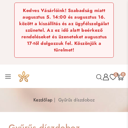
Kedves Vásárlóink! Szabadság miatt
augusztus 5. 14:00 és augusztus 16.
között a kiszállítás és az ügyfélszolgálat
szünetel. Az ez idő alatt beérkező
rendeléseket és üzeneteket augusztus
17-től dolgozzuk fel. Köszönjük a
türelmet!
0
0
Kezdőlap
Gyűrűs díszdoboz
Gyűrűs díszdoboz