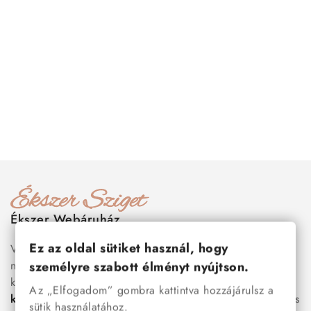
Ékszer Webáruház
Ez az oldal sütiket használ, hogy
Válogass több száz prémium minőségű, stílusos és tartós
nemesacél ékszer és orvosi fém ékszer közül, amelyek
személyre szabott élményt nyújtson.
között megtalálhatók a legnépszerűbb darabok is:
férfi
Az „Elfogadom” gombra kattintva hozzájárulsz a
karkötők
, női
nyakláncok
,
karikagyűrűk
,
fülbevalók
és
sütik használatához.