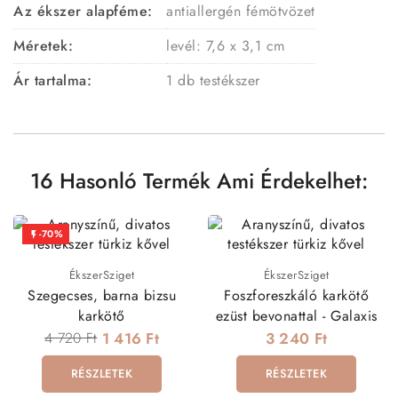
Az ékszer alapféme:
antiallergén fémötvözet
Méretek:
levél: 7,6 x 3,1 cm
Ár tartalma:
1 db testékszer
16 Hasonló Termék Ami Érdekelhet:
-70%

ÉkszerSziget
ÉkszerSziget
Szegecses, barna bizsu
Foszforeszkáló karkötő
karkötő
ezüst bevonattal - Galaxis
4 720 Ft
1 416 Ft
3 240 Ft
RÉSZLETEK
RÉSZLETEK