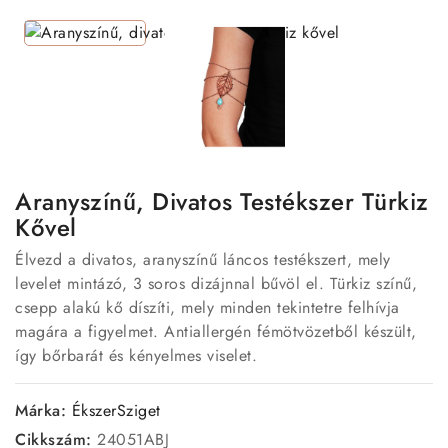
Aranyszínű, Divatos Testékszer Türkiz
Kővel
Élvezd a divatos, aranyszínű láncos testékszert, mely
levelet mintázó, 3 soros dizájnnal bűvöl el. Türkiz színű,
csepp alakú kő díszíti, mely minden tekintetre felhívja
magára a figyelmet. Antiallergén fémötvözetből készült,
így bőrbarát és kényelmes viselet.
Márka:
ÉkszerSziget
Cikkszám:
24051ABJ