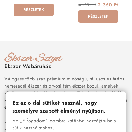
4 720 Ft
2 360 Ft
RÉSZLETEK
RÉSZLETEK
Ékszer Webáruház
Válogass több száz prémium minőségű, stílusos és tartós
nemesacél ékszer és orvosi fém ékszer közül, amelyek
között megtalálhatók a legnépszerűbb darabok is:
férfi
karkötők
, női
nyakláncok
,
karikagyűrűk
,
fülbevalók
és
Ez az oldal sütiket használ, hogy
esküvői kiegészítők
egyaránt. Webáruházunkban a
személyre szabott élményt nyújtson.
legújabb trendeket követő, mégis időtálló ékszerek közül
Az „Elfogadom” gombra kattintva hozzájárulsz a
választhatsz – legyen szó ajándékról, mindennapi
sütik használatához.
viseletről vagy különleges alkalmakról.