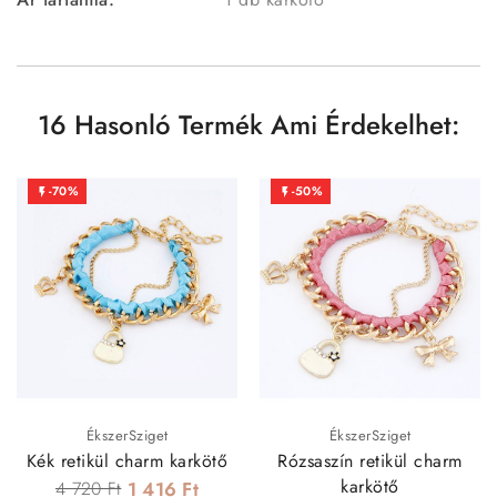
16 Hasonló Termék Ami Érdekelhet:
-70%
-50%


ÉkszerSziget
ÉkszerSziget
Kék retikül charm karkötő
Rózsaszín retikül charm
karkötő
4 720 Ft
1 416 Ft