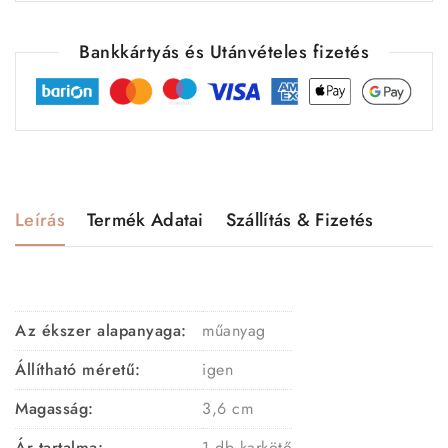
Bankkártyás és Utánvételes fizetés
Leírás
Termék Adatai
Szállítás & Fizetés
Az ékszer alapanyaga:
műanyag
Állítható méretű:
igen
Magasság:
3,6 cm
Ár tartalma:
1 db karkötő