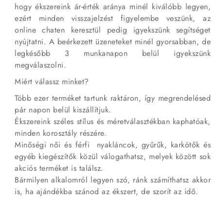
hogy ékszereink ár-érték aránya minél kiválóbb legyen,
ezért minden visszajelzést figyelembe veszünk, az
online chaten keresztül pedig igyekszünk segítséget
nyújtatni. A beérkezett üzeneteket minél gyorsabban, de
legkésőbb 3 munkanapon belül igyekszünk
megválaszolni.
Miért válassz minket?
Több ezer terméket tartunk raktáron, így megrendelésed
pár napon belül kiszállítjuk.
Ékszereink széles stílus és méretválasztékban kaphatóak,
minden korosztály részére.
Minőségi női és férfi nyakláncok, gyűrűk, karkötők és
egyéb kiegészítők közül válogathatsz, melyek között sok
akciós terméket is találsz.
Bármilyen alkalomról legyen szó, ránk számíthatsz akkor
is, ha ajándékba szánod az ékszert, de szorít az idő.