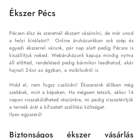
Ékszer Pécs
Pécsen élsz és szeretnél ékszert vásárolni, de már unod
a helyi kínálatot? Online áruházunkban sok szép és
egyedi ékszerrel várunk, pár nap alatt pedig Pécsre is
kiszállítjuk neked. Webáruházunk kapuja mindig nyitva
áll előtted, rendelésed pedig bármikor leadhatod, akár
hajnali 2-kor az ágyban, a mobilodról is.
Hidd el, nem fogsz csalódni! Ékszereink élőben még
szebbek, mint a képeken. Ha mégsem tetszik, akkor 14
napon visszaküldheted részünkre, mi pedig visszatérítjük
a termék árát a kifizetett szállítási költséget.
Ilyen egyszerű!
Biztonságos ékszer vásárlás