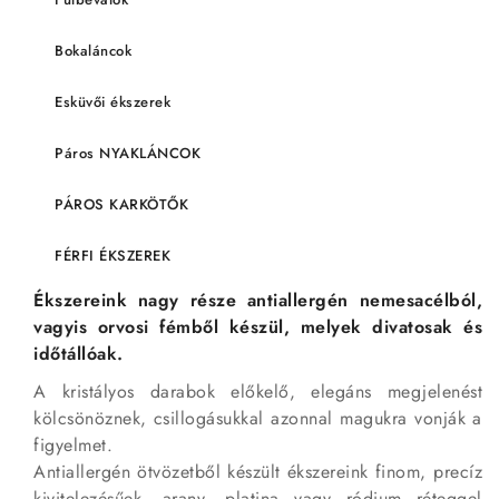
Bokaláncok
Esküvői ékszerek
Páros NYAKLÁNCOK
PÁROS KARKÖTŐK
FÉRFI ÉKSZEREK
Ékszereink nagy része antiallergén nemesacélból,
vagyis orvosi fémből készül, melyek divatosak és
időtállóak.
A kristályos darabok előkelő, elegáns megjelenést
kölcsönöznek, csillogásukkal azonnal magukra vonják a
figyelmet.
Antiallergén ötvözetből készült ékszereink finom, precíz
kivitelezésűek, arany, platina vagy ródium réteggel