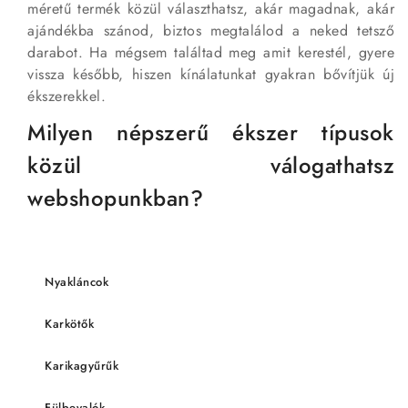
méretű termék közül választhatsz, akár magadnak, akár
ajándékba szánod, biztos megtalálod a neked tetsző
darabot. Ha mégsem találtad meg amit kerestél, gyere
vissza később, hiszen kínálatunkat gyakran bővítjük új
ékszerekkel.
Milyen népszerű ékszer típusok
közül válogathatsz
webshopunkban?
Nyakláncok
Karkötők
Karikagyűrűk
Fülbevalók