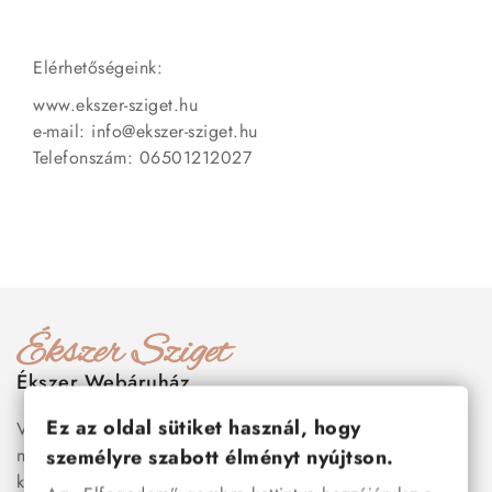
Elérhetőségeink:
www.ekszer-sziget.hu
e-mail: info@ekszer-sziget.hu
Telefonszám: 06501212027
Ékszer Webáruház
Ez az oldal sütiket használ, hogy
Válogass több száz prémium minőségű, stílusos és tartós
nemesacél ékszer és orvosi fém ékszer közül, amelyek
személyre szabott élményt nyújtson.
között megtalálhatók a legnépszerűbb darabok is:
férfi