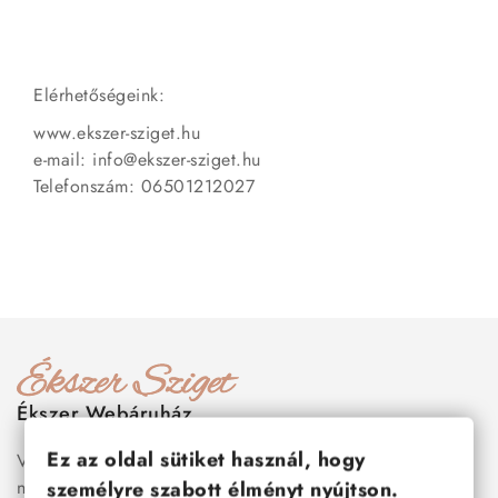
Elérhetőségeink:
www.ekszer-sziget.hu
e-mail: info@ekszer-sziget.hu
Telefonszám: 06501212027
Ékszer Webáruház
Ez az oldal sütiket használ, hogy
Válogass több száz prémium minőségű, stílusos és tartós
nemesacél ékszer és orvosi fém ékszer közül, amelyek
személyre szabott élményt nyújtson.