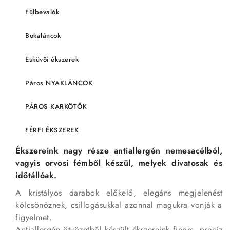
Fülbevalók
Bokaláncok
Esküvői ékszerek
Páros NYAKLÁNCOK
PÁROS KARKÖTŐK
FÉRFI ÉKSZEREK
Ékszereink nagy része antiallergén nemesacélból,
vagyis orvosi fémből készül, melyek divatosak és
időtállóak.
A kristályos darabok előkelő, elegáns megjelenést
kölcsönöznek, csillogásukkal azonnal magukra vonják a
figyelmet.
Antiallergén ötvözetből készült ékszereink finom, precíz