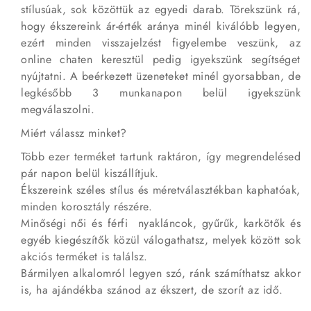
stílusúak, sok közöttük az egyedi darab. Törekszünk rá,
hogy ékszereink ár-érték aránya minél kiválóbb legyen,
ezért minden visszajelzést figyelembe veszünk, az
online chaten keresztül pedig igyekszünk segítséget
nyújtatni. A beérkezett üzeneteket minél gyorsabban, de
legkésőbb 3 munkanapon belül igyekszünk
megválaszolni.
Miért válassz minket?
Több ezer terméket tartunk raktáron, így megrendelésed
pár napon belül kiszállítjuk.
Ékszereink széles stílus és méretválasztékban kaphatóak,
minden korosztály részére.
Minőségi női és férfi nyakláncok, gyűrűk, karkötők és
egyéb kiegészítők közül válogathatsz, melyek között sok
akciós terméket is találsz.
Bármilyen alkalomról legyen szó, ránk számíthatsz akkor
is, ha ajándékba szánod az ékszert, de szorít az idő.