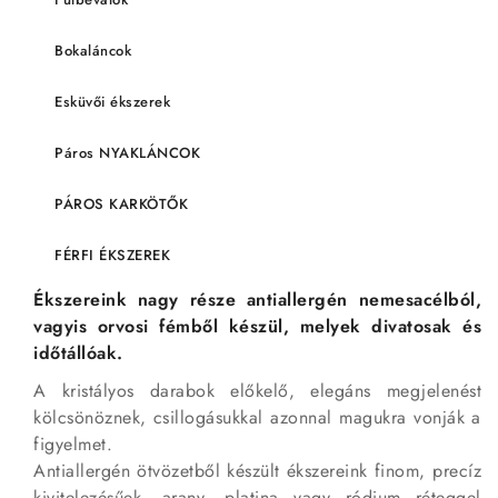
Bokaláncok
Esküvői ékszerek
Páros NYAKLÁNCOK
PÁROS KARKÖTŐK
FÉRFI ÉKSZEREK
Ékszereink nagy része antiallergén nemesacélból,
vagyis orvosi fémből készül, melyek divatosak és
időtállóak.
A kristályos darabok előkelő, elegáns megjelenést
kölcsönöznek, csillogásukkal azonnal magukra vonják a
figyelmet.
Antiallergén ötvözetből készült ékszereink finom, precíz
kivitelezésűek, arany, platina vagy ródium réteggel