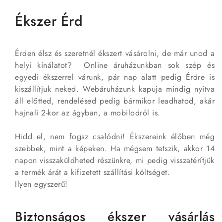
Ékszer Érd
Érden élsz és szeretnél ékszert vásárolni, de már unod a
helyi kínálatot? Online áruházunkban sok szép és
egyedi ékszerrel várunk, pár nap alatt pedig Érdre is
kiszállítjuk neked. Webáruházunk kapuja mindig nyitva
áll előtted, rendelésed pedig bármikor leadhatod, akár
hajnali 2-kor az ágyban, a mobilodról is.
Hidd el, nem fogsz csalódni! Ékszereink élőben még
szebbek, mint a képeken. Ha mégsem tetszik, akkor 14
napon visszaküldheted részünkre, mi pedig visszatérítjük
a termék árát a kifizetett szállítási költséget.
Ilyen egyszerű!
Biztonságos ékszer vásárlás