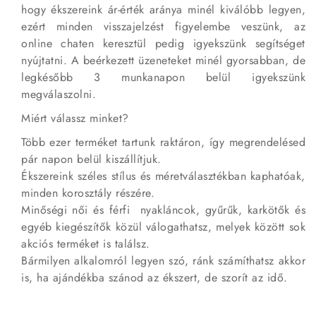
hogy ékszereink ár-érték aránya minél kiválóbb legyen,
ezért minden visszajelzést figyelembe veszünk, az
online chaten keresztül pedig igyekszünk segítséget
nyújtatni. A beérkezett üzeneteket minél gyorsabban, de
legkésőbb 3 munkanapon belül igyekszünk
megválaszolni.
Miért válassz minket?
Több ezer terméket tartunk raktáron, így megrendelésed
pár napon belül kiszállítjuk.
Ékszereink széles stílus és méretválasztékban kaphatóak,
minden korosztály részére.
Minőségi női és férfi nyakláncok, gyűrűk, karkötők és
egyéb kiegészítők közül válogathatsz, melyek között sok
akciós terméket is találsz.
Bármilyen alkalomról legyen szó, ránk számíthatsz akkor
is, ha ajándékba szánod az ékszert, de szorít az idő.