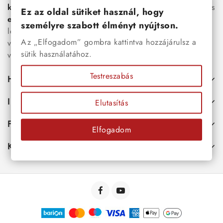
karkötők
, női
nyakláncok
,
karikagyűrűk
,
fülbevalók
és
Ez az oldal sütiket használ, hogy
esküvői kiegészítők
egyaránt. Webáruházunkban a
személyre szabott élményt nyújtson.
legújabb trendeket követő, mégis időtálló ékszerek közül
Az „Elfogadom” gombra kattintva hozzájárulsz a
választhatsz – legyen szó ajándékról, mindennapi
sütik használatához.
viseletről vagy különleges alkalmakról.
Testreszabás
Hasznos
Információk
Elutasítás
Fiókod
Elfogadom
Kapcsolat