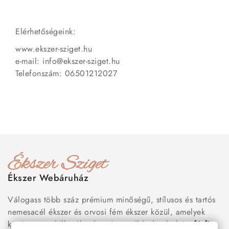
Elérhetőségeink:
www.ekszer-sziget.hu
e-mail: info@ekszer-sziget.hu
Telefonszám: 06501212027
Ékszer Webáruház
Válogass több száz prémium minőségű, stílusos és tartós
nemesacél ékszer és orvosi fém ékszer közül, amelyek
között megtalálhatók a legnépszerűbb darabok is:
férfi