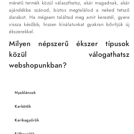
méretű termék közül választhatsz, akár magadnak, akár
ajándékba szánod, biztos megtalálod a neked tetsző
darabot. Ha mégsem találtad meg amit kerestél, gyere
vissza később, hiszen kínálatunkat gyakran bővítjük új
ékszerekkel.
Milyen népszerű ékszer típusok
közül válogathatsz
webshopunkban?
Nyakláncok
Karkötők
Karikagyűrűk
Fülbevalók