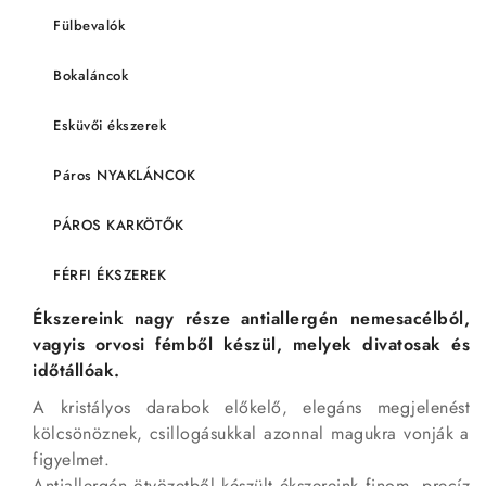
Fülbevalók
Bokaláncok
Esküvői ékszerek
Páros NYAKLÁNCOK
PÁROS KARKÖTŐK
FÉRFI ÉKSZEREK
Ékszereink nagy része antiallergén nemesacélból,
vagyis orvosi fémből készül, melyek divatosak és
időtállóak.
A kristályos darabok előkelő, elegáns megjelenést
kölcsönöznek, csillogásukkal azonnal magukra vonják a
figyelmet.
Antiallergén ötvözetből készült ékszereink finom, precíz