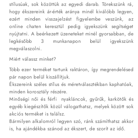
stílusúak, sok közöttük az egyedi darab. Törekszünk rá,
hogy ékszereink ár-érték aránya minél kiválóbb legyen,
ezért minden visszajelzést figyelembe veszünk, az
online chaten keresztül pedig igyekszünk segítséget
nyújtatni. A beérkezett üzeneteket minél gyorsabban, de
legkésőbb 3 munkanapon belül igyekszünk
megválaszolni.
Miért válassz minket?
Több ezer terméket tartunk raktáron, így megrendelésed
pár napon belül kiszállítjuk.
Ékszereink széles stílus és méretválasztékban kaphatóak,
minden korosztály részére.
Minőségi női és férfi nyakláncok, gyűrűk, karkötők és
egyéb kiegészítők közül válogathatsz, melyek között sok
akciós terméket is találsz.
Bármilyen alkalomról legyen szó, ránk számíthatsz akkor
is, ha ajándékba szánod az ékszert, de szorít az idő.