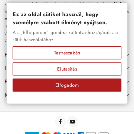
között megtalálhatók a legnépszerűbb darabok is:
férfi
karkötők
, női
nyakláncok
,
karikagyűrűk
,
fülbevalók
és
Ez az oldal sütiket használ, hogy
esküvői kiegészítők
egyaránt. Webáruházunkban a
személyre szabott élményt nyújtson.
legújabb trendeket követő, mégis időtálló ékszerek közül
Az „Elfogadom” gombra kattintva hozzájárulsz a
választhatsz – legyen szó ajándékról, mindennapi
sütik használatához.
viseletről vagy különleges alkalmakról.
Testreszabás
Hasznos
Információk
Elutasítás
Fiókod
Elfogadom
Kapcsolat