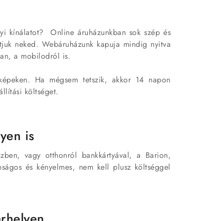
lyi kínálatot? Online áruházunkban sok szép és
lítjuk neked. Webáruházunk kapuja mindig nyitva
an, a mobilodról is.
 képeken. Ha mégsem tetszik, akkor 14 napon
llítási költséget.
yen is
zben, vagy otthonról bankkártyával, a Barion,
tonságos és kényelmes, nem kell plusz költséggel
árhelyen