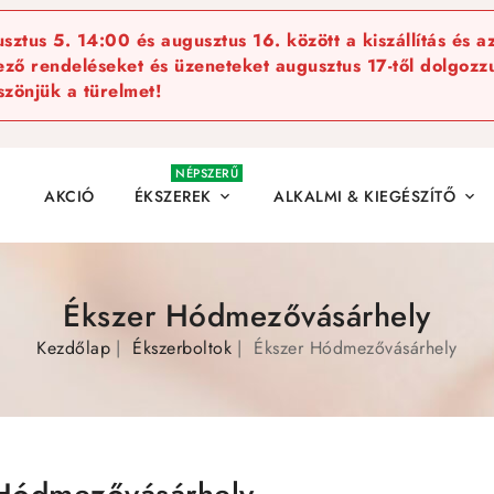
ztus 5. 14:00 és augusztus 16. között a kiszállítás és a
kező rendeléseket és üzeneteket augusztus 17-től dolgozzu
szönjük a türelmet!
NÉPSZERŰ
AKCIÓ
ÉKSZEREK
ALKALMI & KIEGÉSZÍTŐ


Ékszer Hódmezővásárhely
Kezdőlap
Ékszerboltok
Ékszer Hódmezővásárhely