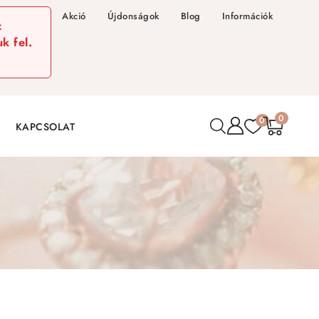
Akció
Újdonságok
Blog
Információk
z
k fel.
0
0
KAPCSOLAT