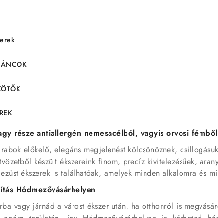
zerek
KLÁNCOK
KÖTŐK
EREK
gy része antiallergén nemesacélból, vagyis orvosi fémből 
darabok előkelő, elegáns megjelenést kölcsönöznek, csillogásu
tvözetből készült ékszereink finom, precíz kivitelezésűek, arany
ezüst ékszerek is találhatóak, amelyek minden alkalomra és mi
llítás Hódmezővásárhelyen
orba vagy járnád a várost ékszer után, ha otthonról is megvásá
 egész területén, így Hódmezővásárhelyen is kérheted ház