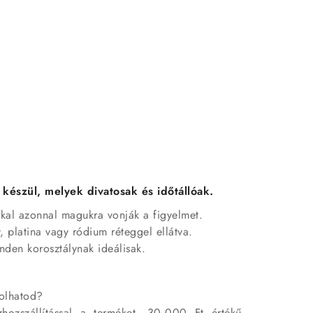
készül, melyek divatosak és időtállóak.
kkal azonnal magukra vonják a figyelmet.
, platina vagy ródium réteggel ellátva.
nden korosztálynak ideálisak.
rolhatod?
hozszállítással a terméket. 30.000 Ft értékű