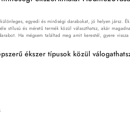
különleges, egyedi és minőségi darabokat, jó helyen jársz. É
éle stílusú és méretű termék közül választhatsz, akár magadn
darabot. Ha mégsem találtad meg amit kerestél, gyere vissza 
épszerű ékszer típusok közül válogatha
k