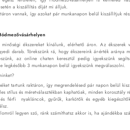
etén a kiszállítás díját mi álljuk.
táron vannak, így azokat pár munkanapon belül kiszállítjuk rés
 Hódmezővásárhelyen
minőségi ékszereket kínálunk, elérhető áron. Az ékszerek v
yedi darab. Törekszünk rá, hogy ékszereink ár-érték aránya m
szünk, az online chaten keresztül pedig igyekszünk segíts
e legkésőbb 3 munkanapon belül igyekszünk megválaszolni.
minket?
éket tartunk raktáron, így megrendelésed pár napon belül kiszá
les stílus és méretválasztékban kaphatóak, minden korosztály r
és férfi nyakláncok, gyűrűk, karkötők és egyéb kiegészítők
álsz.
lomról legyen szó, ránk számíthatsz akkor is, ha ajándékba szá