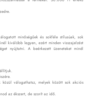
zedre.
álogatott minőségűek és sokféle stílusúak, sok
inél kiválóbb legyen, ezért minden visszajelzést
éget nyújtatni. A beérkezett üzeneteket minél
llítjuk.
észére.
 közül válogathatsz, melyek között sok akciós
nod az ékszert, de szorít az idő.