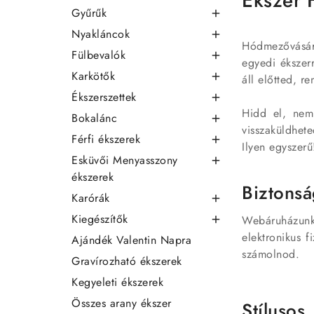
Ékszer 
Gyűrűk

Nyakláncok

Hódmezővásárh
Fülbevalók

egyedi ékszer
Karkötők

áll előtted, r
Ékszerszettek

Hidd el, nem
Bokalánc

visszaküldheted
Férfi ékszerek

Ilyen egyszerű
Esküvői Menyasszony

ékszerek
Biztonsá
Karórák

Kiegészítők
Webáruházunkb

elektronikus f
Ajándék Valentin Napra
számolnod.
Gravírozható ékszerek
Kegyeleti ékszerek
Összes arany ékszer
Stílusos