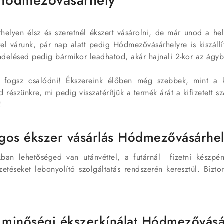
Hódmezővásárhely
elyen élsz és szeretnél ékszert vásárolni, de már unod a he
rel várunk, pár nap alatt pedig Hódmezővásárhelyre is kiszál
endelésed pedig bármikor leadhatod, akár hajnali 2-kor az ágyb
 fogsz csalódni! Ékszereink élőben még szebbek, mint a
 részünkre, mi pedig visszatérítjük a termék árát a kifizetett szá
!
gos ékszer vásárlás Hódmezővásárhel
an lehetőséged van utánvéttel, a futárnál fizetni készpén
izetéseket lebonyolító szolgáltatás rendszerén keresztül. Biz
, minőségi ékszerkínálat Hódmezővás