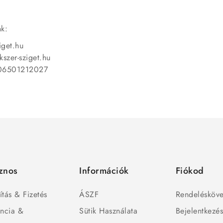
nk:
iget.hu
kszer-sziget.hu
 06501212027
znos
Információk
Fiókod
ítás & Fizetés
ÁSZF
Rendelésköve
ncia &
Sütik Használata
Bejelentkezé