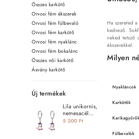
Összes karkötő
Orvosi fém ékszerek
Ha szereted a 
Orvosi fém fülbevaló
kedvező. Sokf
Orvosi fém karkötő
neked tetsző 
Orvosi fém nyaklánc
ékszerekkel.
Orvosi fém bokalánc
Milyen n
Összes női karkötő
Ásvány karkötő
Nyakláncok
Új termékek
Karkötők
Lila unikornis,
nemesacél
Karikagyűrű
kislány
5 200 Ft
fülbevaló
Fülbevalók