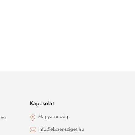
Kapcsolat
Magyarország
tés
s
info@ekszer-sziget.hu