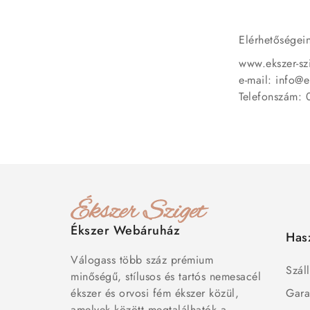
Elérhetőségei
www.ekszer-sz
e-mail: info@e
Telefonszám:
Ékszer Webáruház
Has
Válogass több száz prémium
Száll
minőségű, stílusos és tartós nemesacél
ékszer és orvosi fém ékszer közül,
Gara
amelyek között megtalálhatók a