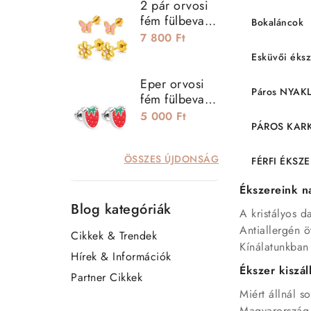
2 pár orvosi
fém fülbevaló
Bokaláncok
szett - virág és
7 800 Ft
pillangó
Esküvői éks
Eper orvosi
Páros NYA
fém fülbevaló,
csavaros
5 000 Ft
PÁROS KAR
zárral
ÖSSZES ÚJDONSÁG
FÉRFI ÉKSZ
Ékszereink na
Blog kategóriák
A kristályos 
Antiallergén ö
Cikkek & Trendek
Kínálatunkban 
Hírek & Információk
Ékszer kiszá
Partner Cikkek
Miért állnál s
Magyarország