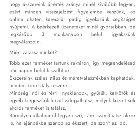
hogy ékszereink ár-érték aránya minél kiválóbb legyen,
ezért minden visszajelzést figyelembe veszünk, az
online chaten keresztül pedig igyekszünk segítséget
nyújtatni. A beérkezett üzeneteket minél gyorsabban, de
legkésőbb 3 munkanapon belül igyekszünk
megválaszolni.
Miért válassz minket?
Több ezer terméket tartunk raktáron, így megrendelésed
pár napon belül kiszállítjuk.
Ékszereink széles stílus és méretválasztékban kaphatóak,
minden korosztály részére.
Minőségi női és férfi nyakláncok, gyűrűk, karkötők és
egyéb kiegészítők közül válogathatsz, melyek között sok
akciós terméket is találsz.
Bármilyen alkalomról legyen szó, ránk számíthatsz akkor
is, ha ajándékba szánod az ékszert, de szorít az idő.