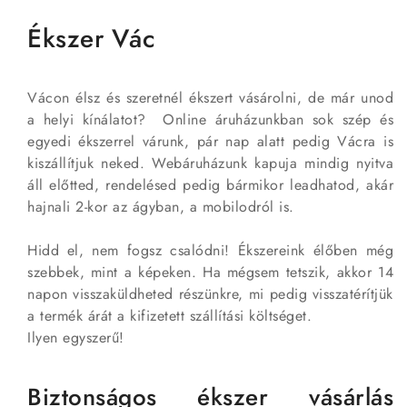
Ékszer Vác
Vácon élsz és szeretnél ékszert vásárolni, de már unod
a helyi kínálatot? Online áruházunkban sok szép és
egyedi ékszerrel várunk, pár nap alatt pedig Vácra is
kiszállítjuk neked. Webáruházunk kapuja mindig nyitva
áll előtted, rendelésed pedig bármikor leadhatod, akár
hajnali 2-kor az ágyban, a mobilodról is.
Hidd el, nem fogsz csalódni! Ékszereink élőben még
szebbek, mint a képeken. Ha mégsem tetszik, akkor 14
napon visszaküldheted részünkre, mi pedig visszatérítjük
a termék árát a kifizetett szállítási költséget.
Ilyen egyszerű!
Biztonságos ékszer vásárlás