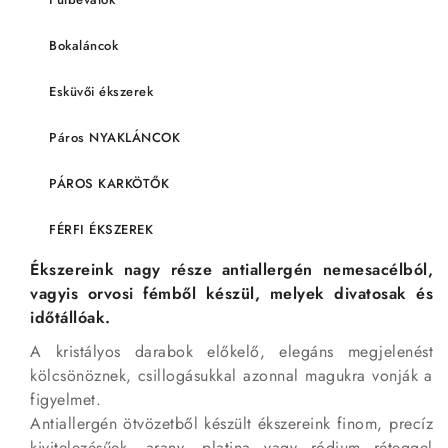
Bokaláncok
Esküvői ékszerek
Páros NYAKLÁNCOK
PÁROS KARKÖTŐK
FÉRFI ÉKSZEREK
Ékszereink nagy része antiallergén nemesacélból,
vagyis orvosi fémből készül, melyek divatosak és
időtállóak.
A kristályos darabok előkelő, elegáns megjelenést
kölcsönöznek, csillogásukkal azonnal magukra vonják a
figyelmet.
Antiallergén ötvözetből készült ékszereink finom, precíz
kivitelezésűek, arany, platina vagy ródium réteggel