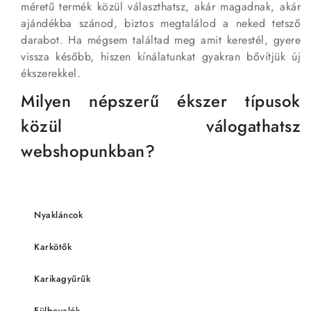
méretű termék közül választhatsz, akár magadnak, akár
ajándékba szánod, biztos megtalálod a neked tetsző
darabot. Ha mégsem találtad meg amit kerestél, gyere
vissza később, hiszen kínálatunkat gyakran bővítjük új
ékszerekkel.
Milyen népszerű ékszer típusok
közül válogathatsz
webshopunkban?
Nyakláncok
Karkötők
Karikagyűrűk
Fülbevalók