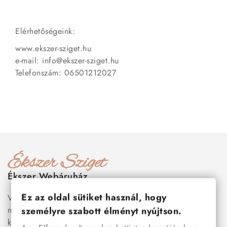
Elérhetőségeink:
www.ekszer-sziget.hu
e-mail: info@ekszer-sziget.hu
Telefonszám: 06501212027
Ékszer Webáruház
Ez az oldal sütiket használ, hogy
Válogass több száz prémium minőségű, stílusos és tartós
nemesacél ékszer és orvosi fém ékszer közül, amelyek
személyre szabott élményt nyújtson.
között megtalálhatók a legnépszerűbb darabok is:
férfi