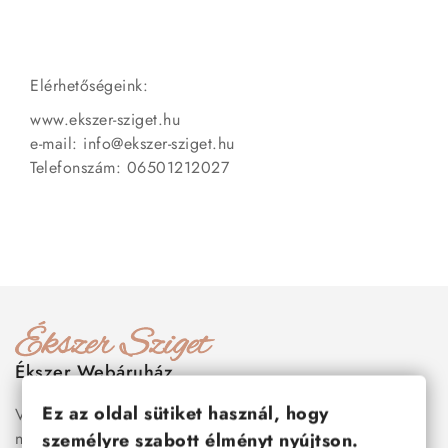
Elérhetőségeink:
www.ekszer-sziget.hu
e-mail: info@ekszer-sziget.hu
Telefonszám: 06501212027
Ékszer Webáruház
Ez az oldal sütiket használ, hogy
Válogass több száz prémium minőségű, stílusos és tartós
nemesacél ékszer és orvosi fém ékszer közül, amelyek
személyre szabott élményt nyújtson.