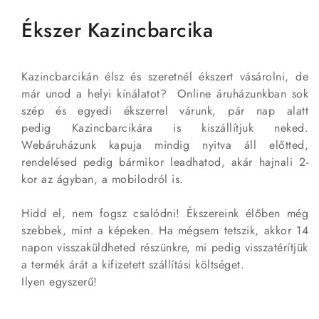
Ékszer Kazincbarcika
Kazincbarcikán élsz és szeretnél ékszert vásárolni, de
már unod a helyi kínálatot? Online áruházunkban sok
szép és egyedi ékszerrel várunk, pár nap alatt
pedig Kazincbarcikára is kiszállítjuk neked.
Webáruházunk kapuja mindig nyitva áll előtted,
rendelésed pedig bármikor leadhatod, akár hajnali 2-
kor az ágyban, a mobilodról is.
Hidd el, nem fogsz csalódni! Ékszereink élőben még
szebbek, mint a képeken. Ha mégsem tetszik, akkor 14
napon visszaküldheted részünkre, mi pedig visszatérítjük
a termék árát a kifizetett szállítási költséget.
Ilyen egyszerű!