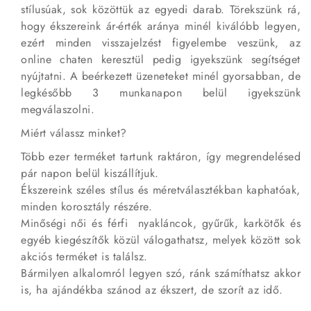
stílusúak, sok közöttük az egyedi darab. Törekszünk rá,
hogy ékszereink ár-érték aránya minél kiválóbb legyen,
ezért minden visszajelzést figyelembe veszünk, az
online chaten keresztül pedig igyekszünk segítséget
nyújtatni. A beérkezett üzeneteket minél gyorsabban, de
legkésőbb 3 munkanapon belül igyekszünk
megválaszolni.
Miért válassz minket?
Több ezer terméket tartunk raktáron, így megrendelésed
pár napon belül kiszállítjuk.
Ékszereink széles stílus és méretválasztékban kaphatóak,
minden korosztály részére.
Minőségi női és férfi nyakláncok, gyűrűk, karkötők és
egyéb kiegészítők közül válogathatsz, melyek között sok
akciós terméket is találsz.
Bármilyen alkalomról legyen szó, ránk számíthatsz akkor
is, ha ajándékba szánod az ékszert, de szorít az idő.