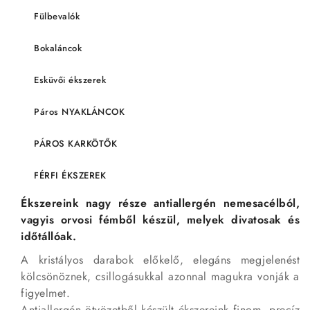
Fülbevalók
Bokaláncok
Esküvői ékszerek
Páros NYAKLÁNCOK
PÁROS KARKÖTŐK
FÉRFI ÉKSZEREK
Ékszereink nagy része antiallergén nemesacélból,
vagyis orvosi fémből készül, melyek divatosak és
időtállóak.
A kristályos darabok előkelő, elegáns megjelenést
kölcsönöznek, csillogásukkal azonnal magukra vonják a
figyelmet.
Antiallergén ötvözetből készült ékszereink finom, precíz