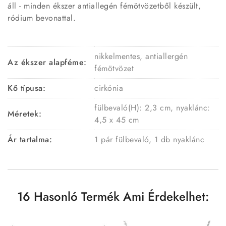
áll - minden ékszer antiallegén fémötvözetből készült,
ródium bevonattal.
nikkelmentes, antiallergén
Az ékszer alapféme:
fémötvözet
Kő típusa:
cirkónia
fülbevaló(H): 2,3 cm, nyaklánc:
Méretek:
4,5 x 45 cm
Ár tartalma:
1 pár fülbevaló, 1 db nyaklánc
16 Hasonló Termék Ami Érdekelhet: