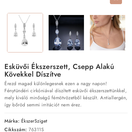
Esküvői Ékszerszett, Csepp Alakú
Kövekkel Díszítve
Érezd magad különlegesnek ezen a nagy napon!
Fénytündéri cirkóniával díszített esküvői ékszerszettünkkel,
mely kiváló minőségű fémötvözetből készült. Antiallergén,
így bőröd semmi irritációt nem érez.
Márka:
ÉkszerSziget
Cikkszám:
76311S