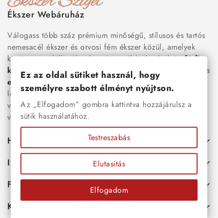
Ékszer Webáruház
Válogass több száz prémium minőségű, stílusos és tartós
nemesacél ékszer és orvosi fém ékszer közül, amelyek
között megtalálhatók a legnépszerűbb darabok is:
férfi
karkötők
, női
nyakláncok
,
karikagyűrűk
,
fülbevalók
és
Ez az oldal sütiket használ, hogy
esküvői kiegészítők
egyaránt. Webáruházunkban a
személyre szabott élményt nyújtson.
legújabb trendeket követő, mégis időtálló ékszerek közül
Az „Elfogadom” gombra kattintva hozzájárulsz a
választhatsz – legyen szó ajándékról, mindennapi
sütik használatához.
viseletről vagy különleges alkalmakról.
Testreszabás
Hasznos
Információk
Elutasítás
Fiókod
Elfogadom
Kapcsolat