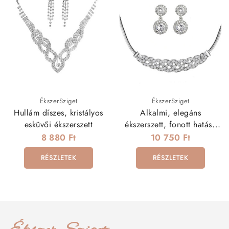
ÉkszerSziget
ÉkszerSziget
Hullám díszes, kristályos
Alkalmi, elegáns
esküvői ékszerszett
ékszerszett, fonott hatású
nyaklánccal
8 880 Ft
10 750 Ft
RÉSZLETEK
RÉSZLETEK