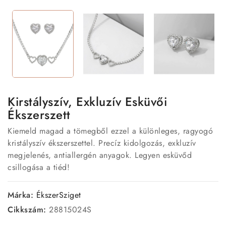
Kirstályszív, Exkluzív Esküvői
Ékszerszett
Kiemeld magad a tömegből ezzel a különleges, ragyogó
kristályszív ékszerszettel. Precíz kidolgozás, exkluzív
megjelenés, antiallergén anyagok. Legyen esküvőd
csillogása a tiéd!
Márka:
ÉkszerSziget
Cikkszám:
28815024S