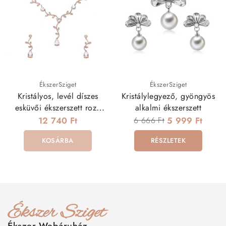
ÉkszerSziget
ÉkszerSziget
Kristályos, levél díszes
Kristálylegyező, gyöngyös
esküvői ékszerszett rozé
alkalmi ékszerszett
arany színben
12 740 Ft
6 666 Ft
5 999 Ft
KOSÁRBA
RÉSZLETEK