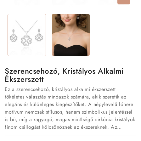
Szerencsehozó, Kristályos Alkalmi
Ékszerszett
Ez a szerencsehozó, kristályos alkalmi ékszerszett
tökéletes választás mindazok számára, akik szeretik az
elegáns és különleges kiegészítőket. A négylevelű lóhere
motívum nemcsak stílusos, hanem szimbolikus jelentéssel
is bír, míg a ragyogó, magas minőségű cirkónia kristályok
finom csillogást kölcsönöznek az ékszereknek. Az
ékszerszett nikkelmentes, hipoallergén fémötvözetből