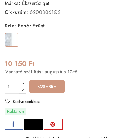
készült. A precíz kidolgozás és a kiváló minőségű
Márka:
ÉkszerSziget
cirkónia kövek biztosítják a tartósságot és az időtálló
Cikkszám:
62003061QS
szépséget.
Szín: Fehér-Ezüst
Fehér-
Ezüst
10 150 Ft
Várható szállítás: augusztus 17-től
KOSÁRBA
Kedvencekhez
Raktáron