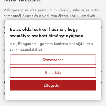
Ékszer Webáruház
Válogass több száz prémium minőségű, stílusos és tartós
nemesacél ékszer és orvosi fém ékszer közül, amelyek
között megtalálhatók a legnépszerűbb darabok is:
férfi
karkötők
, női
nyakláncok
,
karikagyűrűk
,
fülbevalók
és
Ez az oldal sütiket használ, hogy
esküvői kiegészítők
egyaránt. Webáruházunkban a
személyre szabott élményt nyújtson.
legújabb trendeket követő, mégis időtálló ékszerek közül
Az „Elfogadom” gombra kattintva hozzájárulsz a
választhatsz – legyen szó ajándékról, mindennapi
sütik használatához.
viseletről vagy különleges alkalmakról.
Testreszabás
Hasznos
Információk
Elutasítás
Fiókod
Elfogadom
Kapcsolat