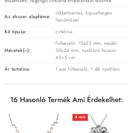
ékszerszett, ragyogó cirkónia kristályokkal díszítve.
nikkelmentes, hipoallergén
Az ékszer alapféme:
fémötvözet
Kő típusa:
cirkónia
fülbevaló: 15x23 mm, medál:
Méretek(~):
20x26 mm, nyaklánc hossza:
43+5 cm
Ár tartalma:
1 pár fülbevaló, 1 db nyaklánc
16 Hasonló Termék Ami Érdekelhet:
-10%
