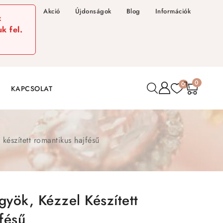
Akció
Újdonságok
Blog
Információk
z
k fel.
0
0
KAPCSOLAT
készített romantikus hajfésű
yök, Kézzel Készített
fésű