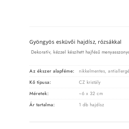
Gyöngyös esküvői hajdísz, rózsákkal
Dekoratív, kézzel készített hajfésű menyasszony
Az ékszer alapféme:
nikkelmentes, antialler
Kő típusa:
CZ kristály
Méretek:
~6 x 32 cm
Ár tartalma:
1 db hajdísz