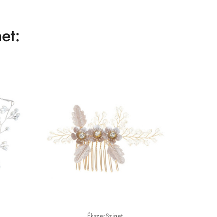
et:
ÉkszerSziget