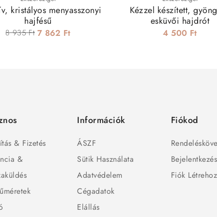
ív, kristályos menyasszonyi
Kézzel készített, gyön
hajfésű
esküvői hajdrót
8 935 Ft
7 862 Ft
4 500 Ft
znos
Információk
Fiókod
ítás & Fizetés
ÁSZF
Rendelésköve
ncia &
Sütik Használata
Bejelentkezé
zaküldés
Adatvédelem
Fiók Létreho
űméretek
Cégadatok
ó
Elállás