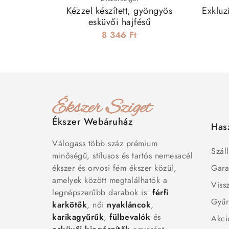
Kézzel készített, gyöngyös
Exkluz
esküvői hajfésű
8 346 Ft
Ékszer Webáruház
Has
Válogass több száz prémium
Száll
minőségű, stílusos és tartós nemesacél
ékszer és orvosi fém ékszer közül,
Gara
amelyek között megtalálhatók a
Viss
legnépszerűbb darabok is:
férfi
Gyűr
karkötők
, női
nyakláncok
,
karikagyűrűk
,
fülbevalók
és
Akci