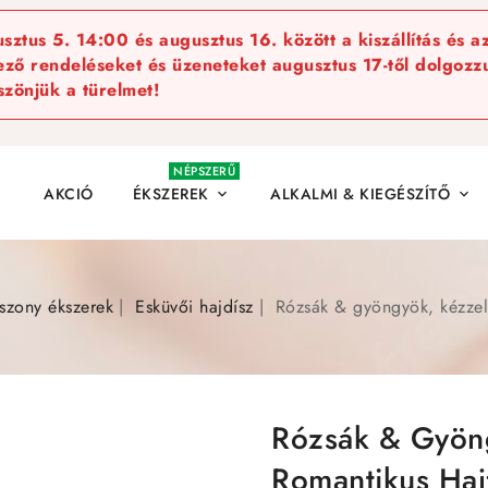
ztus 5. 14:00 és augusztus 16. között a kiszállítás és a
kező rendeléseket és üzeneteket augusztus 17-től dolgozzu
szönjük a türelmet!
NÉPSZERŰ
AKCIÓ
ÉKSZEREK
ALKALMI & KIEGÉSZÍTŐ


szony ékszerek
Esküvői hajdísz
Rózsák & gyöngyök, kézzel 
Rózsák & Gyöng
Romantikus Haj