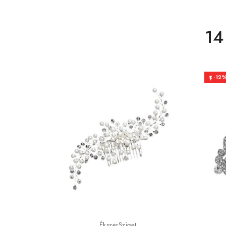
14
-12

ÉkszerSziget