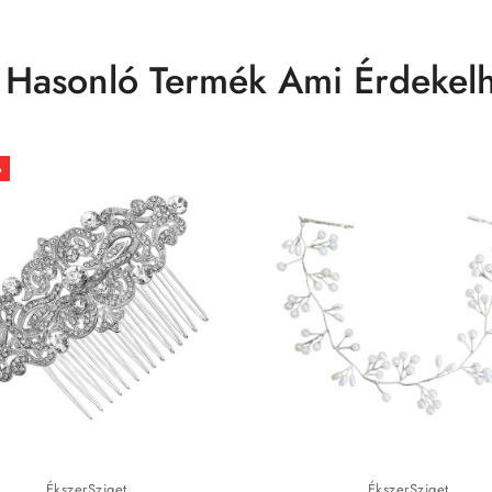
 Hasonló Termék Ami Érdekelh
%
ÉkszerSziget
ÉkszerSziget