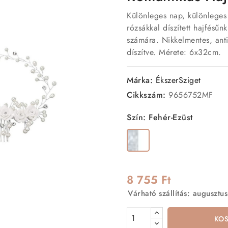
Különleges nap, különleges 
rózsákkal díszített hajfésű
számára. Nikkelmentes, anti
díszítve. Mérete: 6x32cm.
Márka:
ÉkszerSziget
Cikkszám:
9656752MF
Szín: Fehér-Ezüst
Fehér-
Ezüst
8 755 Ft
Várható szállítás: augusztus
KO