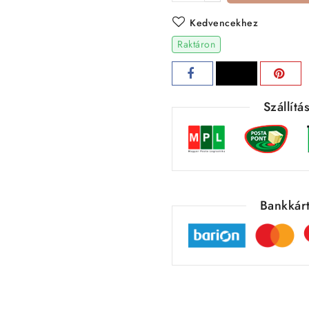
Kedvencekhez
Raktáron
Szállít
Bankkárt