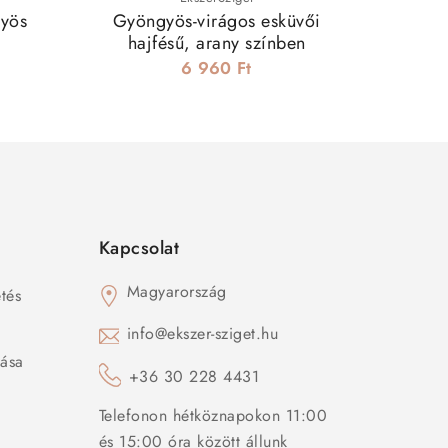
gyös
Gyöngyös-virágos esküvői
Sok kri
hajfésű, arany színben
6 960 Ft
Kapcsolat
Magyarország
tés
s
info@ekszer-sziget.hu
zása
+36 30 228 4431
Telefonon hétköznapokon 11:00
és 15:00 óra között állunk