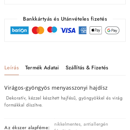
Bankkártyás és Utánvételes fizetés
Leírás
Termék Adatai
Szállítás & Fizetés
Virágos-gyöngyös menyasszonyi hajdísz
Dekoratív, kézzel készített hajfésű, gyöngyökkel és virág
formákkal díszítve.
nikkelmentes, antiallergén
Az ékszer alapféme: