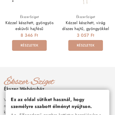
ÉkszerSziget
ÉkszerSziget
Kézzel készített, gyöngyös
Kézzel készített, virág
esküvői hajfésű
díszes hajtű, gyöngyökkel
8 346 Ft
3 057 Ft
RÉSZLETEK
RÉSZLETEK
Ékszer Webáruház
Ez az oldal sütiket használ, hogy
Válogass több száz prémium minőségű, stílusos és tartós
nemesacél ékszer és orvosi fém ékszer közül, amelyek
személyre szabott élményt nyújtson.
között megtalálhatók a legnépszerűbb darabok is:
férfi