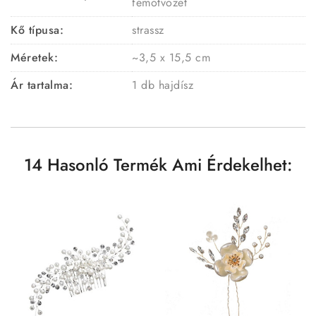
fémötvözet
Kő típusa:
strassz
Méretek:
~3,5 x 15,5 cm
Ár tartalma:
1 db hajdísz
14 Hasonló Termék Ami Érdekelhet: