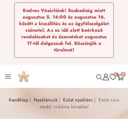
Kedves Vásárlóink! Szabadság miatt
augusztus 5. 14:00 és augusztus 16.
között a kiszállítás és az ügyfélszolgálat
szünetel. Az ez idő alatt beérkező
rendeléseket és üzeneteket augusztus
17-től dolgozzuk fel. Köszönjük a
türelmet!
0
0
Kezdőlap
Nyakláncok
Ezüst nyaklánc
Ezüst cica
medál cirkónia kövekkel