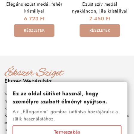
Elegáns ezüst medál fehér
Ezüst szív medál
kristállyal
nyakláncon, lila kristállyal
6 723 Ft
7 450 Ft
RÉSZLETEK
RÉSZLETEK
Ékszer Webáruház
Ez az oldal sütiket használ, hogy
Válogass több száz prémium minőségű, stílusos és tartós
nemesacél ékszer és orvosi fém ékszer közül, amelyek
személyre szabott élményt nyújtson.
között megtalálhatók a legnépszerűbb darabok is:
férfi
Az „Elfogadom” gombra kattintva hozzájárulsz a
karkötők
, női
nyakláncok
,
karikagyűrűk
,
fülbevalók
és
sütik használatához.
esküvői kiegészítők
egyaránt. Webáruházunkban a
legújabb trendeket követő, mégis időtálló ékszerek közül
Testreszabás