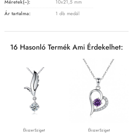
Méretek(~):
10x21,5 mm
Ár tartalma:
1 db medál
16 Hasonló Termék Ami Érdekelhet:
ÉkszerSziget
ÉkszerSziget