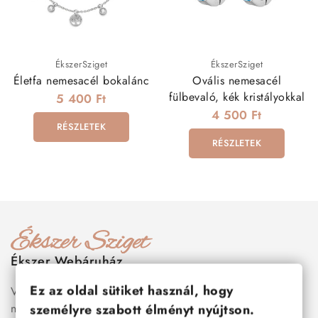
ÉkszerSziget
ÉkszerSziget
Életfa nemesacél bokalánc
Ovális nemesacél
fülbevaló, kék kristályokkal
5 400 Ft
4 500 Ft
RÉSZLETEK
RÉSZLETEK
Ékszer Webáruház
Ez az oldal sütiket használ, hogy
Válogass több száz prémium minőségű, stílusos és tartós
nemesacél ékszer és orvosi fém ékszer közül, amelyek
személyre szabott élményt nyújtson.