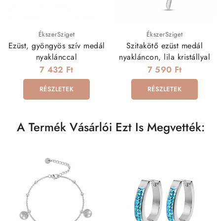
ÉkszerSziget
ÉkszerSziget
Ezüst, gyöngyös szív medál
Szitakötő ezüst medál
nyaklánccal
nyakláncon, lila kristállyal
7 432 Ft
7 590 Ft
RÉSZLETEK
RÉSZLETEK
A Termék Vásárlói Ezt Is Megvették: