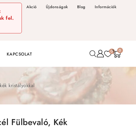
Akció
Újdonságok
Blog
Információk
z
k fel.
0
0
KAPCSOLAT
ék kristályokkal
él Fülbevaló, Kék