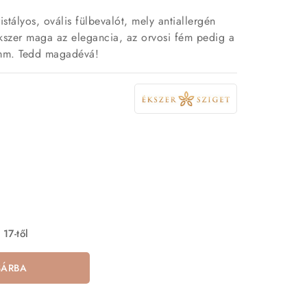
stályos, ovális fülbevalót, mely antiallergén
kszer maga az elegancia, az orvosi fém pedig a
 mm. Tedd magadévá!
 17-től
SÁRBA