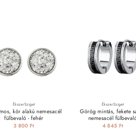
ÉkszerSziget
ÉkszerSziget
ámos, kör alakú nemesacél
Görög mintás, fekete s
fülbevaló - fehér
nemesacél fülbeval
3 800 Ft
4 845 Ft