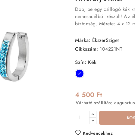
Dobj be egy csillogó kék kri
nemesacélból készült! Az é
biztonság. Mérete: 4 x 12
Márka:
ÉkszerSziget
Cikkszám:
104221NT
Szín: Kék
Kék
4 500 Ft
Várható szállítás: augusztus
KO
Kedvencekhez