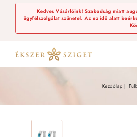
Kedves Vásárlóink! Szabadság miatt augus
ügyfélszolgálat szünetel. Az ez idő alatt beér
Kö
Kezdőlap
Fül