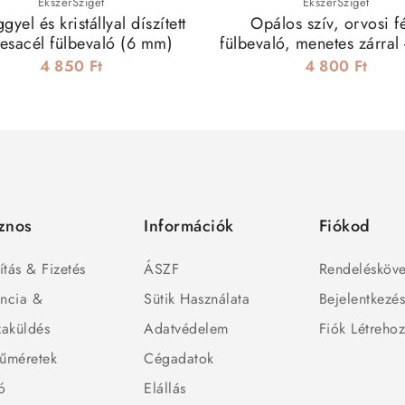
ÉkszerSziget
ÉkszerSziget
yel és kristállyal díszített
Opálos szív, orvosi 
esacél fülbevaló (6 mm)
fülbevaló, menetes zárral -
4 850 Ft
4 800 Ft
znos
Információk
Fiókod
ítás & Fizetés
ÁSZF
Rendelésköve
ncia &
Sütik Használata
Bejelentkezé
zaküldés
Adatvédelem
Fiók Létreho
űméretek
Cégadatok
ó
Elállás