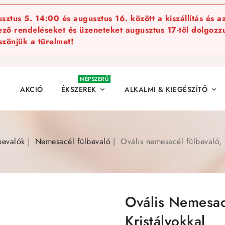
ztus 5. 14:00 és augusztus 16. között a kiszállítás és a
kező rendeléseket és üzeneteket augusztus 17-től dolgozzu
szönjük a türelmet!
NÉPSZERŰ
AKCIÓ
ÉKSZEREK
ALKALMI & KIEGÉSZÍTŐ


bevalók
Nemesacél fülbevaló
Ovális nemesacél fülbevaló, k
Ovális Nemesac
Kristályokkal