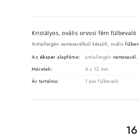
Kristályos, ovális orvosi fém fülbevaló
Antiallergén nemesacélból készült, ovális
fülbev
Az
ékszer
alapféme:
antiallergén
nemesacél
,
Méretek:
4 x 12 mm
Ár tartalma:
1 pár fülbevaló
16