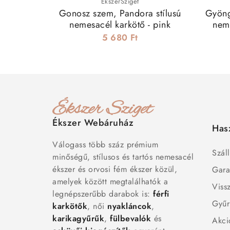
ÉkszerSziget
Gonosz szem, Pandora stílusú
Gyöngg
nemesacél karkötő - pink
nem
5 680 Ft
Ékszer Webáruház
Has
Válogass több száz prémium
Száll
minőségű, stílusos és tartós nemesacél
ékszer és orvosi fém ékszer közül,
Gara
amelyek között megtalálhatók a
Viss
legnépszerűbb darabok is:
férfi
Gyűr
karkötők
, női
nyakláncok
,
karikagyűrűk
,
fülbevalók
és
Akci