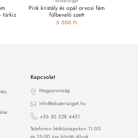
ÉkszerSziget
fém
Pink kristály és opál orvosi fém
Orvosi 
 türkiz
fülbevaló szett
5 300 Ft
Kapcsolat
Magyarország
tés
s
info@ekszer-sziget.hu
zása
+36 30 228 4431
Telefonon hétköznapokon 11:00
és 15:00 óra között állunk