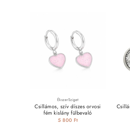
ÉkszerSziget
Csillámos, szív díszes orvosi
Csill
fém kislány fülbevaló
5 800 Ft