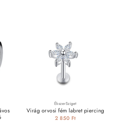
ÉkszerSziget
ávos
Virág orvosi fém labret piercing
Pálmalev
ó
2 850 Ft