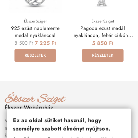
ÉkszerSziget
ÉkszerSziget
925 ezüst naplemente
Pagoda ezüst medál
medál nyaklánccal
nyakláncon, fehér cirkónia
kövekkel
8 500 Ft
7 225 Ft
5 850 Ft
RÉSZLETEK
RÉSZLETEK
Ékszer Webáruház
Ez az oldal sütiket használ, hogy
Válogass több száz prémium minőségű, stílusos és tartós
nemesacél ékszer és orvosi fém ékszer közül, amelyek
személyre szabott élményt nyújtson.
között megtalálhatók a legnépszerűbb darabok is:
férfi