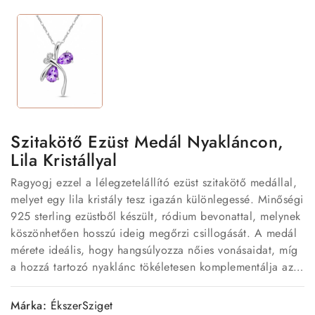
Szitakötő Ezüst Medál Nyakláncon,
Lila Kristállyal
Ragyogj ezzel a lélegzetelállító ezüst szitakötő medállal,
melyet egy lila kristály tesz igazán különlegessé. Minőségi
925 sterling ezüstből készült, ródium bevonattal, melynek
köszönhetően hosszú ideig megőrzi csillogását. A medál
mérete ideális, hogy hangsúlyozza nőies vonásaidat, míg
a hozzá tartozó nyaklánc tökéletesen komplementálja az
összképet. Legyen szó ajándékról vagy saját magad
kényeztetéséről, ez a darab biztosan nem okoz csalódást.
Márka:
ÉkszerSziget