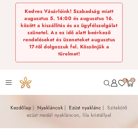
Kedves Vásárlóink! Szabadság miatt
augusztus 5. 14:00 és augusztus 16.
között a kiszállítás és az ügyfélszolgálat
szünetel. Az ez idő alatt beérkező
rendeléseket és üzeneteket augusztus
17-től dolgozzuk fel. Köszönjük a
türelmet!
0
0
Kezdőlap
Nyakláncok
Ezüst nyaklánc
Szitakötő
ezüst medál nyakláncon, lila kristállyal