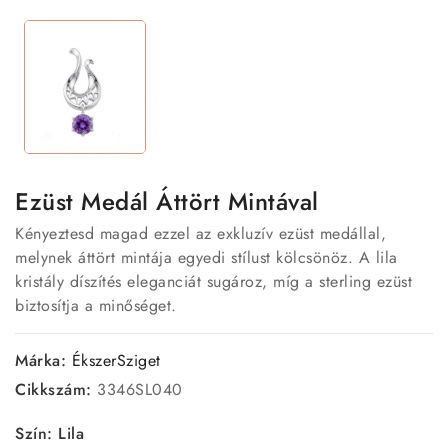
Ezüst Medál Áttört Mintával
Kényeztesd magad ezzel az exkluzív ezüst medállal,
melynek áttört mintája egyedi stílust kölcsönöz. A lila
kristály díszítés eleganciát sugároz, míg a sterling ezüst
biztosítja a minőséget.
Márka:
ÉkszerSziget
Cikkszám:
3346SL040
Szín: Lila