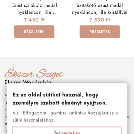
Ezüst szitakötő medál
Szitakötő ezüst medál
nyakláncon, lila
nyakláncon, lila kristállyal
kristályokkal
7 450 Ft
7 590 Ft
RÉSZLETEK
RÉSZLETEK
Ékszer Webáruház
Ez az oldal sütiket használ, hogy
Válogass több száz prémium minőségű, stílusos és tartós
nemesacél ékszer és orvosi fém ékszer közül, amelyek
személyre szabott élményt nyújtson.
között megtalálhatók a legnépszerűbb darabok is:
férfi
Az „Elfogadom” gombra kattintva hozzájárulsz a
karkötők
, női
nyakláncok
,
karikagyűrűk
,
fülbevalók
és
sütik használatához.
esküvői kiegészítők
egyaránt. Webáruházunkban a
legújabb trendeket követő, mégis időtálló ékszerek közül
Testreszabás