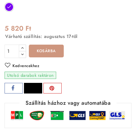
Lila
5 820 Ft
Várható szállítás: augusztus 17-től
KOSÁRBA
Kedvencekhez
Utolsó darabok raktáron
Szállítás házhoz vagy automatába