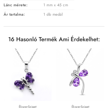
Lánc mérete:
1 mm x 45 cm
Ár tartalma:
1 db medál
16 Hasonló Termék Ami Érdekelhet:
ÉkszerSziget
ÉkszerSziget