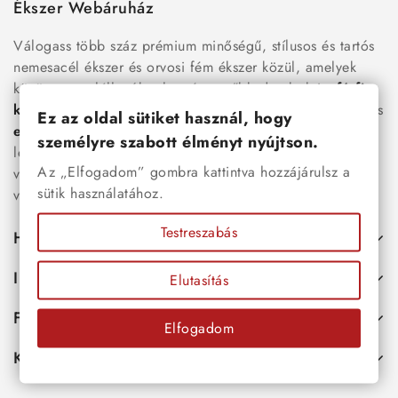
Ékszer Webáruház
Válogass több száz prémium minőségű, stílusos és tartós
nemesacél ékszer és orvosi fém ékszer közül, amelyek
között megtalálhatók a legnépszerűbb darabok is:
férfi
karkötők
, női
nyakláncok
,
karikagyűrűk
,
fülbevalók
és
Ez az oldal sütiket használ, hogy
esküvői kiegészítők
egyaránt. Webáruházunkban a
személyre szabott élményt nyújtson.
legújabb trendeket követő, mégis időtálló ékszerek közül
Az „Elfogadom” gombra kattintva hozzájárulsz a
választhatsz – legyen szó ajándékról, mindennapi
sütik használatához.
viseletről vagy különleges alkalmakról.
Testreszabás
Hasznos
Információk
Elutasítás
Fiókod
Elfogadom
Kapcsolat