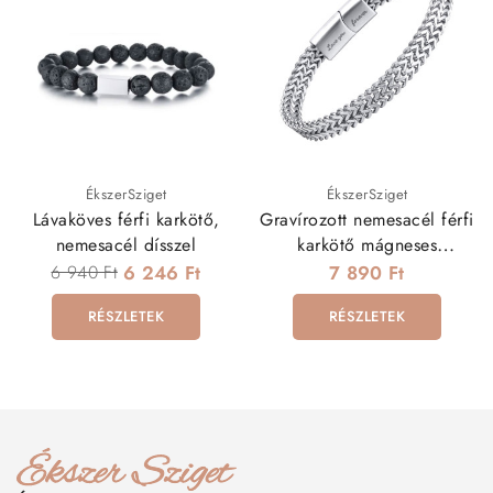
ÉkszerSziget
ÉkszerSziget
Lávaköves férfi karkötő,
Gravírozott nemesacél férfi
nemesacél dísszel
karkötő mágneses
kapoccsal (23 cm)
6 940 Ft
6 246 Ft
7 890 Ft
RÉSZLETEK
RÉSZLETEK