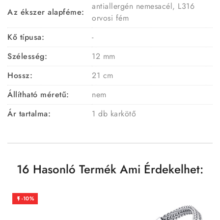
antiallergén nemesacél, L316
Az ékszer alapféme:
orvosi fém
Kő típusa:
-
Szélesség:
12 mm
Hossz:
21 cm
Állítható méretű:
nem
Ár tartalma:
1 db karkötő
16 Hasonló Termék Ami Érdekelhet:
-10%
