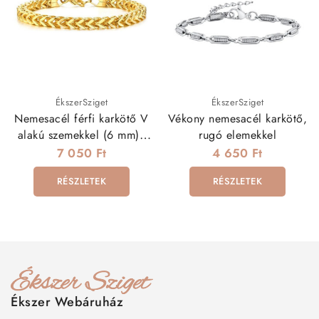
ÉkszerSziget
ÉkszerSziget
Nemesacél férfi karkötő V
Vékony nemesacél karkötő,
alakú szemekkel (6 mm) -
rugó elemekkel
arany
7 050 Ft
4 650 Ft
RÉSZLETEK
RÉSZLETEK
Ékszer Webáruház