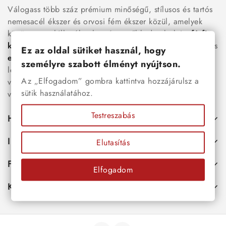
Válogass több száz prémium minőségű, stílusos és tartós
nemesacél ékszer és orvosi fém ékszer közül, amelyek
között megtalálhatók a legnépszerűbb darabok is:
férfi
karkötők
, női
nyakláncok
,
karikagyűrűk
,
fülbevalók
és
Ez az oldal sütiket használ, hogy
esküvői kiegészítők
egyaránt. Webáruházunkban a
személyre szabott élményt nyújtson.
legújabb trendeket követő, mégis időtálló ékszerek közül
Az „Elfogadom” gombra kattintva hozzájárulsz a
választhatsz – legyen szó ajándékról, mindennapi
sütik használatához.
viseletről vagy különleges alkalmakról.
Testreszabás
Hasznos
Információk
Elutasítás
Fiókod
Elfogadom
Kapcsolat