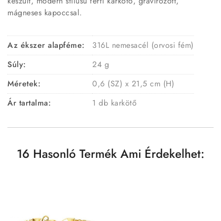
készült, modern stílusú férfi karkötő, gravírozott,
mágneses kapoccsal.
Az ékszer alapféme:
316L nemesacél (orvosi fém)
Súly:
24 g
Méretek:
0,6 (SZ) x 21,5 cm (H)
Ár tartalma:
1 db karkötő
16 Hasonló Termék Ami Érdekelhet: