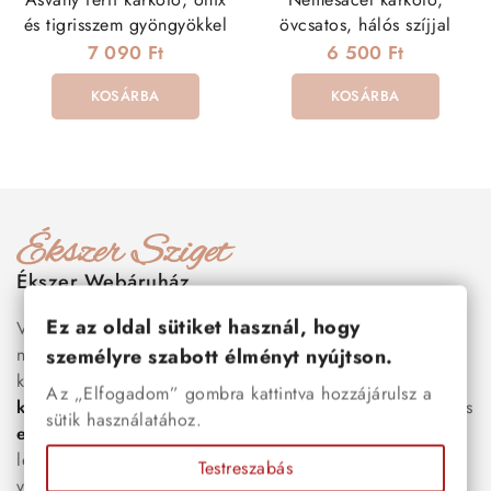
és tigrisszem gyöngyökkel
övcsatos, hálós szíjjal
7 090 Ft
6 500 Ft
KOSÁRBA
KOSÁRBA
Ékszer Webáruház
Ez az oldal sütiket használ, hogy
Válogass több száz prémium minőségű, stílusos és tartós
nemesacél ékszer és orvosi fém ékszer közül, amelyek
személyre szabott élményt nyújtson.
között megtalálhatók a legnépszerűbb darabok is:
férfi
Az „Elfogadom” gombra kattintva hozzájárulsz a
karkötők
, női
nyakláncok
,
karikagyűrűk
,
fülbevalók
és
sütik használatához.
esküvői kiegészítők
egyaránt. Webáruházunkban a
legújabb trendeket követő, mégis időtálló ékszerek közül
Testreszabás
választhatsz – legyen szó ajándékról, mindennapi