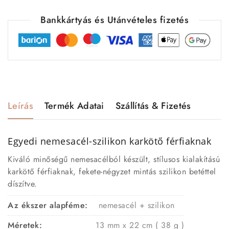
Bankkártyás és Utánvételes fizetés
Leírás
Termék Adatai
Szállítás & Fizetés
Egyedi nemesacél-szilikon karkötő férfiaknak
Kiváló minőségű nemesacélból készült, stílusos kialakítású
karkötő férfiaknak, fekete-négyzet mintás szilikon betéttel
díszítve.
Az ékszer alapféme:
nemesacél + szilikon
Méretek:
13 mm x 22 cm ( 38 g )