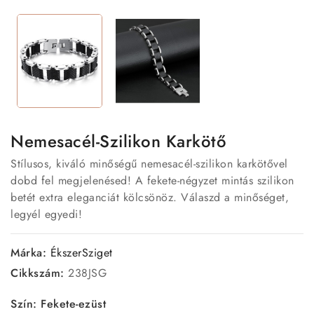
Nemesacél-Szilikon Karkötő
Stílusos, kiváló minőségű nemesacél-szilikon karkötővel
dobd fel megjelenésed! A fekete-négyzet mintás szilikon
betét extra eleganciát kölcsönöz. Válaszd a minőséget,
legyél egyedi!
Márka:
ÉkszerSziget
Cikkszám:
238JSG
Szín: Fekete-ezüst