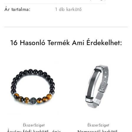
Ár tartalma:
1 db karkötő
16 Hasonló Termék Ami Érdekelhet:
ÉkszerSziget
ÉkszerSziget
Ásvány férfi karkötő, ónix
Nemesacél karkötő,