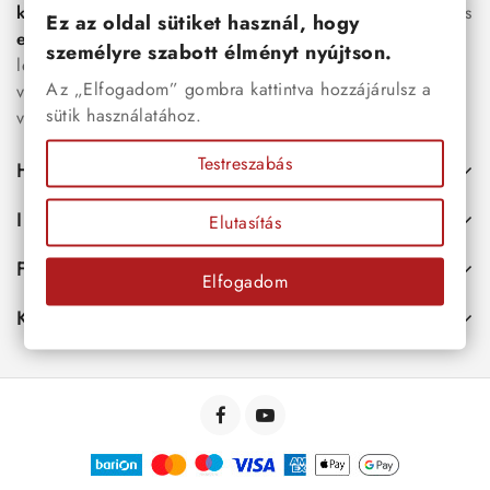
karkötők
, női
nyakláncok
,
karikagyűrűk
,
fülbevalók
és
Ez az oldal sütiket használ, hogy
esküvői kiegészítők
egyaránt. Webáruházunkban a
személyre szabott élményt nyújtson.
legújabb trendeket követő, mégis időtálló ékszerek közül
Az „Elfogadom” gombra kattintva hozzájárulsz a
választhatsz – legyen szó ajándékról, mindennapi
sütik használatához.
viseletről vagy különleges alkalmakról.
Testreszabás
Hasznos
Információk
Elutasítás
Fiókod
Elfogadom
Kapcsolat