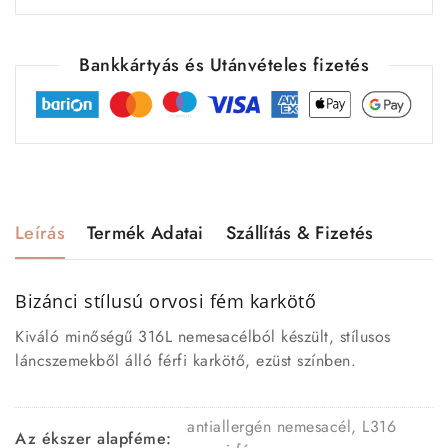
Bankkártyás és Utánvételes fizetés
Leírás
Termék Adatai
Szállítás & Fizetés
Bizánci stílusú orvosi fém karkötő
Kiváló minőségű 316L nemesacélból készült, stílusos
láncszemekből álló férfi karkötő, ezüst színben.
antiallergén nemesacél, L316
Az ékszer alapféme: