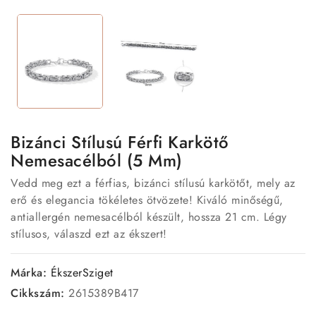
Bizánci Stílusú Férfi Karkötő
Nemesacélból (5 Mm)
Vedd meg ezt a férfias, bizánci stílusú karkötőt, mely az
erő és elegancia tökéletes ötvözete! Kiváló minőségű,
antiallergén nemesacélból készült, hossza 21 cm. Légy
stílusos, válaszd ezt az ékszert!
Márka:
ÉkszerSziget
Cikkszám:
2615389B417