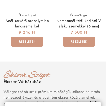
ÉkszerSziget
ÉkszerSziget
Acél karkötő szabálytalan
Nemesacél férfi karkötő V
láncszemekkel
alakú szemekkel (6 mm)
9 246 Ft
7 500 Ft
RÉSZLETEK
RÉSZLETEK
Ékszer Webáruház
Válogass több száz prémium minőségű, stílusos és tartós
nemesacél ékszer és orvosi fém ékszer közül, amelyek
között megtalálhatók a legnépszerűbb darabok is:
férfi