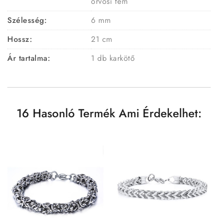
orvosi fém
Szélesség:
6 mm
Hossz:
21 cm
Ár tartalma:
1 db karkötő
16 Hasonló Termék Ami Érdekelhet: