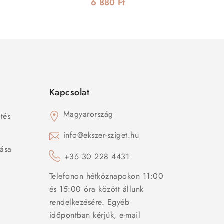
kapoccsal
6 880 Ft
Kapcsolat
Magyarország
tés
s
info@ekszer-sziget.hu
zása
+36 30 228 4431
Telefonon hétköznapokon 11:00
és 15:00 óra között állunk
rendelkezésére. Egyéb
időpontban kérjük, e-mail