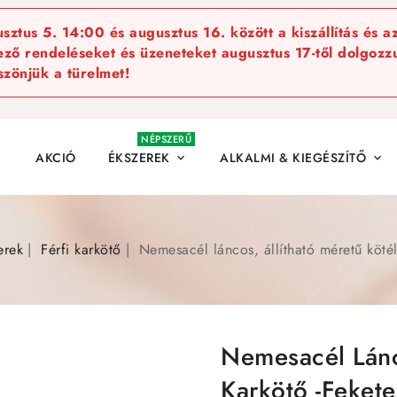
ztus 5. 14:00 és augusztus 16. között a kiszállítás és a
kező rendeléseket és üzeneteket augusztus 17-től dolgozzu
szönjük a türelmet!
NÉPSZERŰ
AKCIÓ
ÉKSZEREK
ALKALMI & KIEGÉSZÍTŐ


erek
Férfi karkötő
Nemesacél láncos, állítható méretű kötél
Nemesacél Lánc
Karkötő -feket