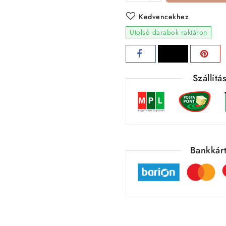
Kedvencekhez
Utolsó darabok raktáron
Szállít
Bankkárt