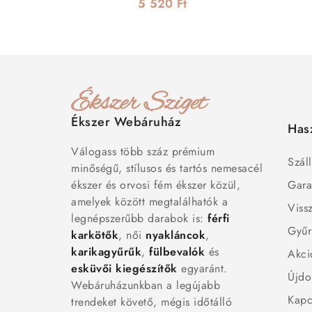
5 520 Ft
Ékszer Webáruház
Has
Válogass több száz prémium
Száll
minőségű, stílusos és tartós nemesacél
ékszer és orvosi fém ékszer közül,
Gara
amelyek között megtalálhatók a
Viss
legnépszerűbb darabok is:
férfi
Gyűr
karkötők
, női
nyakláncok
,
karikagyűrűk
,
fülbevalók
és
Akci
esküvői kiegészítők
egyaránt.
Újdo
Webáruházunkban a legújabb
Kapc
trendeket követő, mégis időtálló