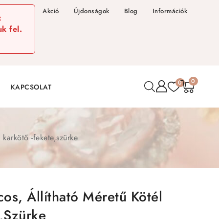
Akció
Újdonságok
Blog
Információk
z
k fel.
0
0
KAPCSOLAT
 karkötő -fekete,szürke
os, Állítható Méretű Kötél
e,szürke