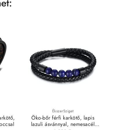
et:
ÉkszerSziget
arkötő,
Öko-bőr férfi karkötő, lapis
Bőr kark
occsal
lazuli ásvánnyal, nemesacél