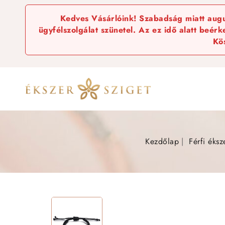
Kedves Vásárlóink! Szabadság miatt augus
ügyfélszolgálat szünetel. Az ez idő alatt beér
Kö
Kezdőlap
Férfi éksz