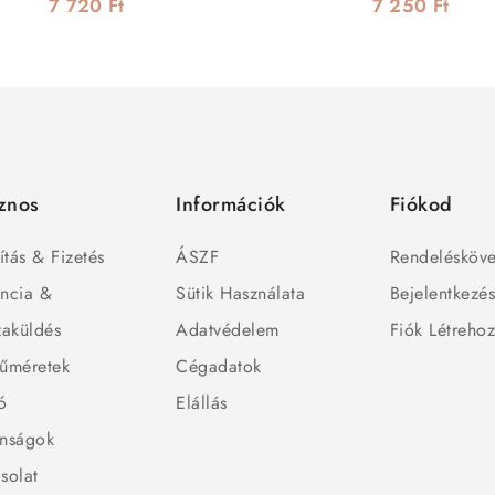
7 720 Ft
7 250 Ft
znos
Információk
Fiókod
ítás & Fizetés
ÁSZF
Rendelésköve
ncia &
Sütik Használata
Bejelentkezé
zaküldés
Adatvédelem
Fiók Létreho
űméretek
Cégadatok
ó
Elállás
nságok
solat