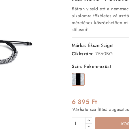
Bátran viseld ezt a nemesac
alkalomra tökéletes választ
méretének köszönhetően min
stílusod!
Márka:
ÉkszerSziget
Cikkszám:
7560BG
Szín: Fekete-ezüst
Fekete-
ezüst
6 895 Ft
Várható szállítás: augusztus
KO