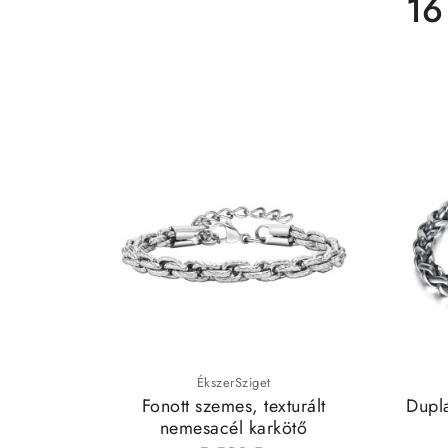
16
ÉkszerSziget
Fonott szemes, texturált
Dupla
nemesacél karkötő