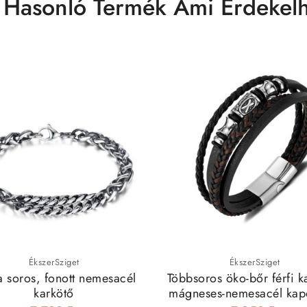
 Hasonló Termék Ami Érdekelh
ÉkszerSziget
ÉkszerSziget
 soros, fonott nemesacél
Többsoros öko-bőr férfi k
karkötő
mágneses-nemesacél kap