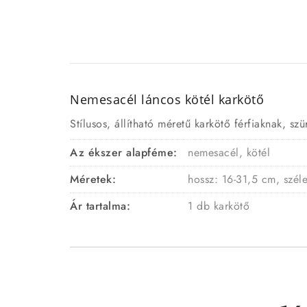
Nemesacél láncos kötél karkötő
Stílusos, állítható méretű karkötő férfiaknak, sz
Az ékszer alapféme:
nemesacél, kötél
Méretek:
hossz: 16-31,5 cm, szél
Ár tartalma:
1 db karkötő