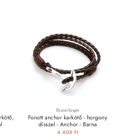
ÉkszerSziget
rkötő,
Fonott anchor karkötő - horgony
Nemes
l
dísszel - Anchor - Barna
mé
4 408 Ft