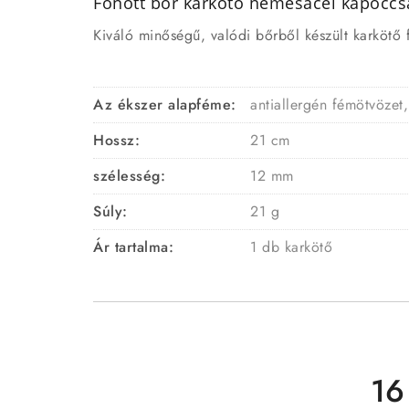
Fonott bőr karkötő nemesacél kapoccs
Kiváló minőségű, valódi bőrből készült karkötő
Az ékszer alapféme:
antiallergén fémötvözet,
Hossz:
21 cm
szélesség:
12 mm
Súly:
21 g
Ár tartalma:
1 db karkötő
16