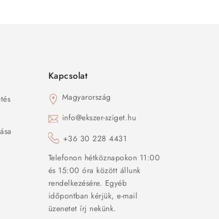
Kapcsolat
Magyarország
tés
s
info@ekszer-sziget.hu
zása
+36 30 228 4431
Telefonon hétköznapokon 11:00
és 15:00 óra között állunk
rendelkezésére. Egyéb
időpontban kérjük, e-mail
üzenetet írj nekünk.