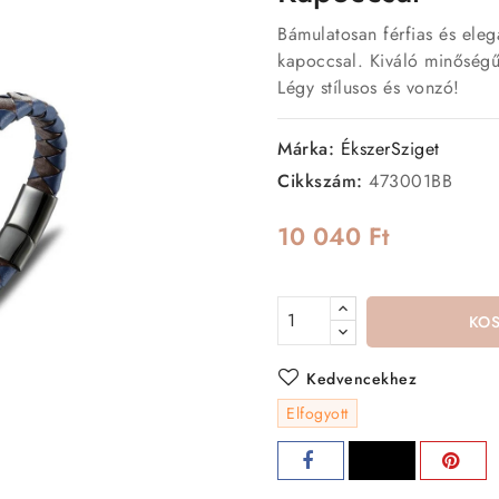
Bámulatosan férfias és ele
kapoccsal. Kiváló minőségű
Légy stílusos és vonzó!
Márka:
ÉkszerSziget
Cikkszám:
473001BB
10 040 Ft
KO
Kedvencekhez
Elfogyott