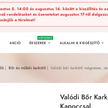
ztus 5. 14:00 és augusztus 16. között a kiszállítás és a
kező rendeléseket és üzeneteket augusztus 17-től dolgozzu
szönjük a türelmet!
NÉPSZERŰ
AKCIÓ
ÉKSZEREK
ALKALMI & KIEGÉSZÍTŐ


tők
Bőr és műbőr karkötő
Valódi bőr karkötő mágneses, n
Valódi Bőr Kar
Kapoccsal