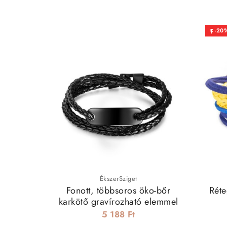
-20

ÉkszerSziget
Fonott, többsoros öko-bőr
Réte
karkötő gravírozható elemmel
5 188 Ft