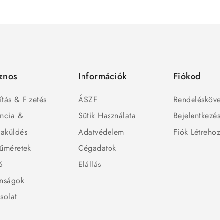
znos
Információk
Fiókod
ítás & Fizetés
ÁSZF
Rendelésköve
ncia &
Sütik Használata
Bejelentkezé
zaküldés
Adatvédelem
Fiók Létreho
űméretek
Cégadatok
ó
Elállás
nságok
solat