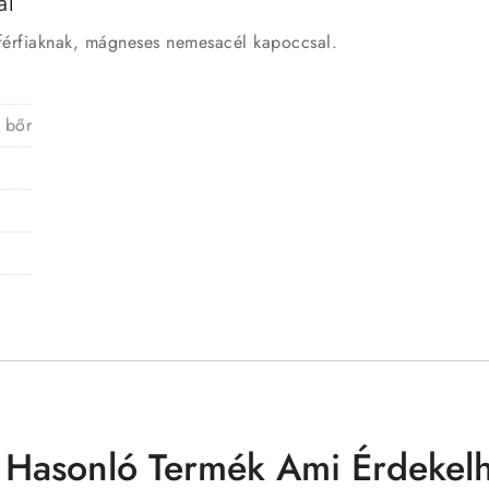
al
 férfiaknak, mágneses nemesacél kapoccsal.
 bőr
 Hasonló Termék Ami Érdekelh