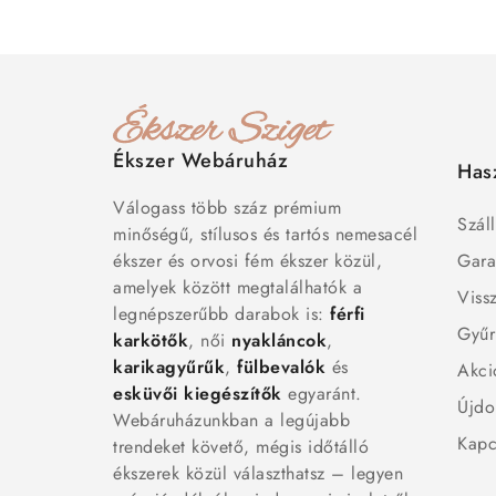
Ékszer Webáruház
Has
Válogass több száz prémium
Száll
minőségű, stílusos és tartós nemesacél
ékszer és orvosi fém ékszer közül,
Gara
amelyek között megtalálhatók a
Viss
legnépszerűbb darabok is:
férfi
Gyűr
karkötők
, női
nyakláncok
,
karikagyűrűk
,
fülbevalók
és
Akci
esküvői kiegészítők
egyaránt.
Újdo
Webáruházunkban a legújabb
Kapc
trendeket követő, mégis időtálló
ékszerek közül választhatsz – legyen