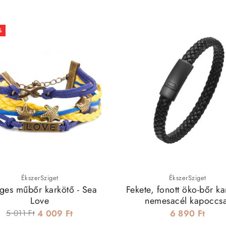
%
ÉkszerSziget
ÉkszerSziget
ges műbőr karkötő - Sea
Fekete, fonott öko-bőr ka
Love
nemesacél kapoccsa
5 011 Ft
4 009 Ft
6 890 Ft