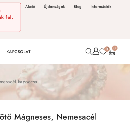
Akció
Újdonságok
Blog
Információk
z
k fel.
0
0
KAPCSOLAT
emesacél kapoccsal
kötő Mágneses, Nemesacél