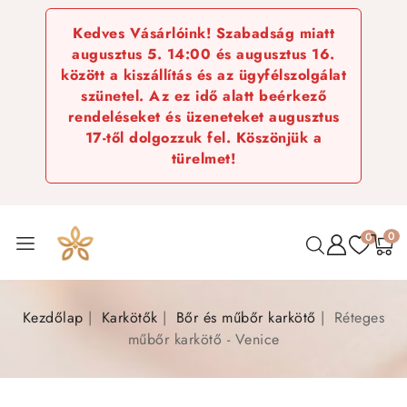
Kedves Vásárlóink! Szabadság miatt
augusztus 5. 14:00 és augusztus 16.
között a kiszállítás és az ügyfélszolgálat
szünetel. Az ez idő alatt beérkező
rendeléseket és üzeneteket augusztus
17-től dolgozzuk fel. Köszönjük a
türelmet!
0
0
Kezdőlap
Karkötők
Bőr és műbőr karkötő
Réteges
műbőr karkötő - Venice