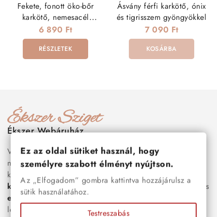
Fekete, fonott öko-bőr
Ásvány férfi karkötő, ónix
karkötő, nemesacél
és tigrisszem gyöngyökkel
kapoccsal
6 890 Ft
7 090 Ft
RÉSZLETEK
KOSÁRBA
Ékszer Webáruház
Ez az oldal sütiket használ, hogy
Válogass több száz prémium minőségű, stílusos és tartós
nemesacél ékszer és orvosi fém ékszer közül, amelyek
személyre szabott élményt nyújtson.
között megtalálhatók a legnépszerűbb darabok is:
férfi
Az „Elfogadom” gombra kattintva hozzájárulsz a
karkötők
, női
nyakláncok
,
karikagyűrűk
,
fülbevalók
és
sütik használatához.
esküvői kiegészítők
egyaránt. Webáruházunkban a
legújabb trendeket követő, mégis időtálló ékszerek közül
Testreszabás