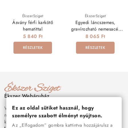
ÉkszerSziget
ÉkszerSziget
Ásvány férfi karkötő
Egyedi láncszemes,
hematittal
gravírozható nemesacél
karkötő férfiaknak
5 840 Ft
8 065 Ft
RÉSZLETEK
RÉSZLETEK
Ékszer Webáruház
Ez az oldal sütiket használ, hogy
Válogass több száz prémium minőségű, stílusos és tartós
nemesacél ékszer és orvosi fém ékszer közül, amelyek
személyre szabott élményt nyújtson.
között megtalálhatók a legnépszerűbb darabok is:
férfi
Az „Elfogadom” gombra kattintva hozzájárulsz a