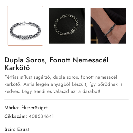
Dupla Soros, Fonott Nemesacél
Karkötő
Férfias stílust sugárzó, dupla soros, fonott nemesacél
karkötő. Antiallergén anyagból készült, így bőrödnek is
kedves. Légy trendi és válaszd ezt a darabot!
Márka:
ÉkszerSziget
Cikkszám:
4085B4641
Szín: Ezüst