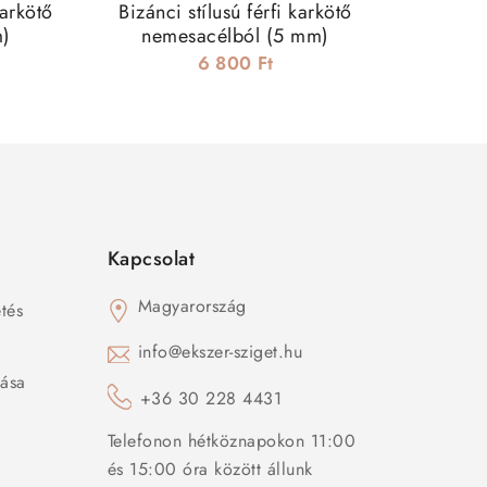
karkötő
Bizánci stílusú férfi karkötő
Lapított
m)
nemesacélból (5 mm)
ne
6 800 Ft
Kapcsolat
Magyarország
tés
s
info@ekszer-sziget.hu
zása
+36 30 228 4431
Telefonon hétköznapokon 11:00
és 15:00 óra között állunk