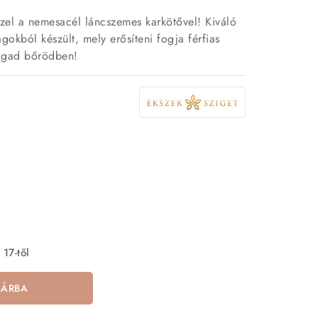
zzel a nemesacél láncszemes karkötővel! Kiváló
gokból készült, mely erősíteni fogja férfias
agad bőrödben!
 17-től
SÁRBA