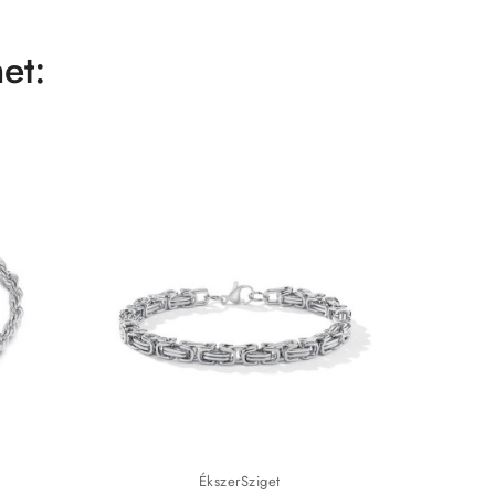
et:
ÉkszerSziget