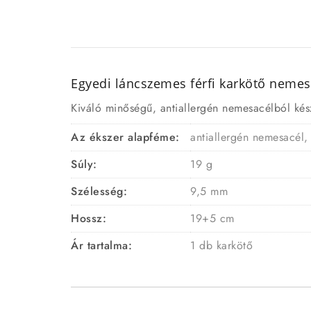
Egyedi láncszemes férfi karkötő nemes
Kiváló minőségű, antiallergén nemesacélból készü
Az ékszer alapféme:
antiallergén nemesacél,
Súly:
19 g
Szélesség:
9,5 mm
Hossz:
19+5 cm
Ár tartalma:
1 db karkötő