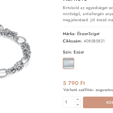
Birtokold az egyediséget e
minőségű, antiallergén anya
megjelenésed. Jól érezd m
Márka:
ÉkszerSziget
Cikkszám:
4085B5821
Szín: Ezüst
Ezüst
5 790 Ft
Várható szállítás: augusztus
KO