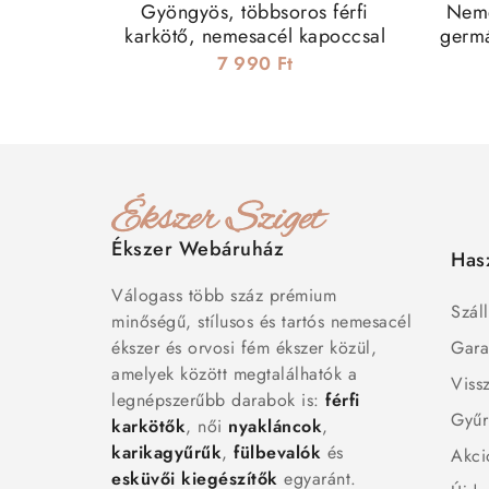
Gyöngyös, többsoros férfi
Neme
karkötő, nemesacél kapoccsal
germá
7 990 Ft
Ékszer Webáruház
Has
Válogass több száz prémium
Száll
minőségű, stílusos és tartós nemesacél
ékszer és orvosi fém ékszer közül,
Gara
amelyek között megtalálhatók a
Viss
legnépszerűbb darabok is:
férfi
Gyűr
karkötők
, női
nyakláncok
,
karikagyűrűk
,
fülbevalók
és
Akci
esküvői kiegészítők
egyaránt.