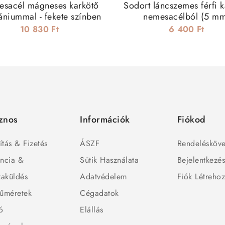
sacél mágneses karkötő
Sodort láncszemes férfi 
niummal - fekete színben
nemesacélból (5 m
10 830 Ft
6 400 Ft
znos
Információk
Fiókod
ítás & Fizetés
ÁSZF
Rendelésköve
ncia &
Sütik Használata
Bejelentkezé
zaküldés
Adatvédelem
Fiók Létreho
űméretek
Cégadatok
ó
Elállás