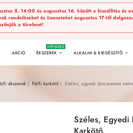
ztus 5. 14:00 és augusztus 16. között a kiszállítás és a
kező rendeléseket és üzeneteket augusztus 17-től dolgozzu
szönjük a türelmet!
NÉPSZERŰ
AKCIÓ
ÉKSZEREK
ALKALMI & KIEGÉSZÍTŐ


érfi ékszerek
Férfi karkötő
Széles, egyedi láncszemes neme
Széles, Egyedi
Karkötő