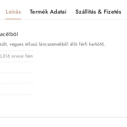
Leírás
Termék Adatai
Szállítás & Fizetés
acélból
lt, vegyes stílusú láncszemekből álló férfi karkötő.
 L316 orvosi fém