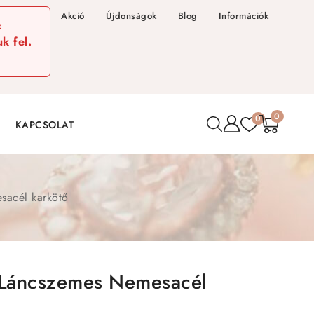
Akció
Újdonságok
Blog
Információk
z
k fel.
0
0
KAPCSOLAT
sacél karkötő
 Láncszemes Nemesacél