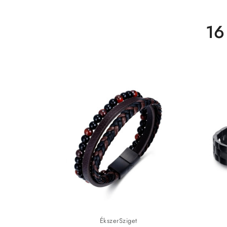
16
ÉkszerSziget