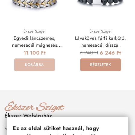
ÉkszerSziget
ÉkszerSziget
Egyedi láncszemes,
Lávaköves férfi karkötő,
nemesacél mágneses
nemesacél dísszel
karkötő
11 100 Ft
6 940 Ft
6 246 Ft
KOSÁRBA
RÉSZLETEK
Ékszer Webáruház
Ez az oldal sütiket használ, hogy
Válogass több száz prémium minőségű, stílusos és tartós