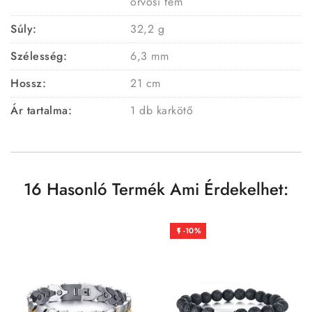
orvosi fém
Súly:
32,2 g
Szélesség:
6,3 mm
Hossz:
21 cm
Ár tartalma:
1 db karkötő
16 Hasonló Termék Ami Érdekelhet:
-10%
