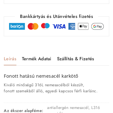
Bankkártyás és Utánvételes fizetés
Leírás
Termék Adatai
Szállítás & Fizetés
Fonott hatású nemesacél karkötő
Kiváló minőségű 316L nemesacélból készült,
fonott szemekből álló, egyedi kapcsos férfi karlánc.
antiallergén nemesacél, L316
Az ékszer alapféme: