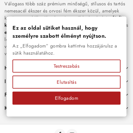
Válogass több száz prémium minőségű, stílusos és tartós
nemesacél ékszer és orvosi fém ékszer közül, amelyek
között megtalálhatók a legnépszerűbb darabok is:
férfi
karkötők
, női
nyakláncok
,
karikagyűrűk
,
fülbevalók
és
Ez az oldal sütiket használ, hogy
esküvői kiegészítők
egyaránt. Webáruházunkban a
személyre szabott élményt nyújtson.
legújabb trendeket követő, mégis időtálló ékszerek közül
Az „Elfogadom” gombra kattintva hozzájárulsz a
választhatsz – legyen szó ajándékról, mindennapi
sütik használatához.
viseletről vagy különleges alkalmakról.
Testreszabás
Hasznos
Információk
Elutasítás
Fiókod
Elfogadom
Kapcsolat