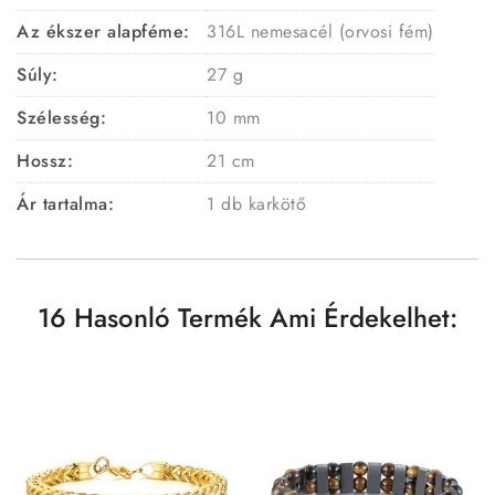
Az ékszer alapféme:
316L nemesacél (orvosi fém)
Súly:
27 g
Szélesség:
10 mm
Hossz:
21 cm
Ár tartalma:
1 db karkötő
16 Hasonló Termék Ami Érdekelhet: