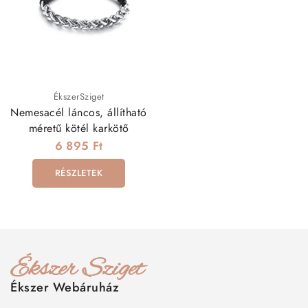
ÉkszerSziget
Nemesacél láncos, állítható
méretű kötél karkötő
6 895 Ft
RÉSZLETEK
Ékszer Webáruház