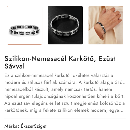
Szilikon-Nemesacél Karkötő, Ezüst
Sávval
Ez a szilikon-nemesacél karkötő tökéletes választás a
modern és stílusos férfiak számára. A karkötő alapja 316L
nemesacélból készült, amely nemcsak tartós, hanem
hipoallergén tulajdonságának köszönhetően kíméli a bőrt.
Az ezüst sáv elegáns és letisztult megjelenést kölcsönöz a
karkötőnek, míg a fekete szilikon elemek modern, egyedi
hatást kelt.
Márka:
ÉkszerSziget