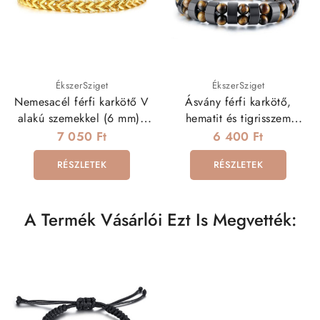
ÉkszerSziget
ÉkszerSziget
Nemesacél férfi karkötő V
Ásvány férfi karkötő,
alakú szemekkel (6 mm) -
hematit és tigrisszem
arany
gyöngyökkel
7 050 Ft
6 400 Ft
RÉSZLETEK
RÉSZLETEK
A Termék Vásárlói Ezt Is Megvették: