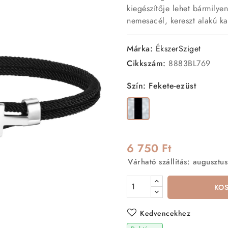
kiegészítője lehet bármilyen
nemesacél, kereszt alakú ka
Márka:
ÉkszerSziget
Cikkszám:
8883BL769
Szín: Fekete-ezüst
Fekete-
ezüst
6 750 Ft
Várható szállítás: augusztus
KO
Kedvencekhez