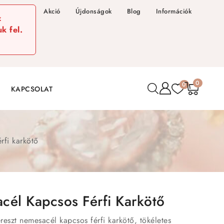
Akció
Újdonságok
Blog
Információk
z
k fel.
0
0
KAPCSOLAT
rfi karkötő
cél Kapcsos Férfi Karkötő
eszt nemesacél kapcsos férfi karkötő, tökéletes