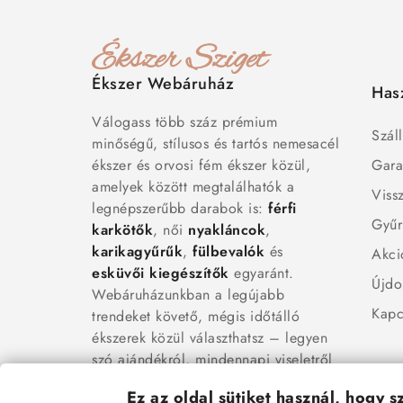
Ékszer Webáruház
Has
Válogass több száz prémium
Száll
minőségű, stílusos és tartós nemesacél
ékszer és orvosi fém ékszer közül,
Gara
amelyek között megtalálhatók a
Viss
legnépszerűbb darabok is:
férfi
Gyűr
karkötők
, női
nyakláncok
,
karikagyűrűk
,
fülbevalók
és
Akci
esküvői kiegészítők
egyaránt.
Újdo
Webáruházunkban a legújabb
Kapc
trendeket követő, mégis időtálló
ékszerek közül választhatsz – legyen
szó ajándékról, mindennapi viseletről
vagy különleges alkalmakról.
Ez az oldal sütiket használ, hogy 