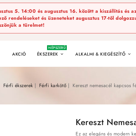
ztus 5. 14:00 és augusztus 16. között a kiszállítás és a
kező rendeléseket és üzeneteket augusztus 17-től dolgozzu
szönjük a türelmet!
NÉPSZERŰ
AKCIÓ
ÉKSZEREK
ALKALMI & KIEGÉSZÍTŐ


Férfi ékszerek
Férfi karkötő
Kereszt nemesacél kapcsos fé
Kereszt Nemesa
Ez az elegáns és modern ker