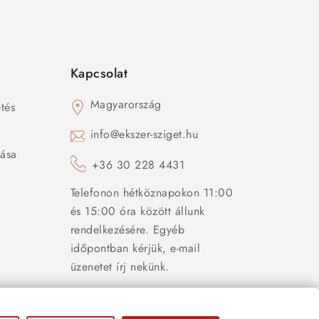
Kapcsolat
Magyarország
tés
s
info@ekszer-sziget.hu
zása
+36 30 228 4431
Telefonon hétköznapokon 11:00
és 15:00 óra között állunk
rendelkezésére. Egyéb
időpontban kérjük, e-mail
üzenetet írj nekünk.