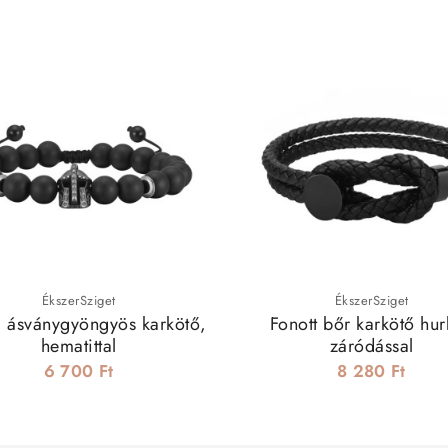
ÉkszerSziget
ÉkszerSziget
a ásványgyöngyös karkötő,
Fonott bőr karkötő hur
hematittal
záródással
6 700 Ft
8 280 Ft