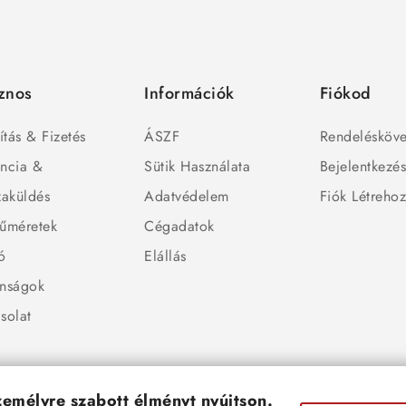
znos
Információk
Fiókod
ítás & Fizetés
ÁSZF
Rendelésköve
ncia &
Sütik Használata
Bejelentkezé
zaküldés
Adatvédelem
Fiók Létreho
űméretek
Cégadatok
ó
Elállás
nságok
solat
személyre szabott élményt nyújtson.