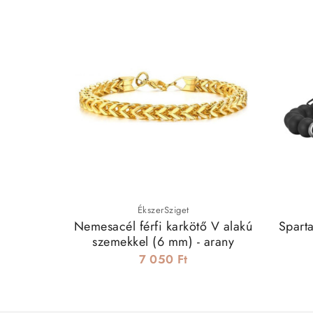
ÉkszerSziget
Nemesacél férfi karkötő V alakú
Spart
szemekkel (6 mm) - arany
7 050 Ft