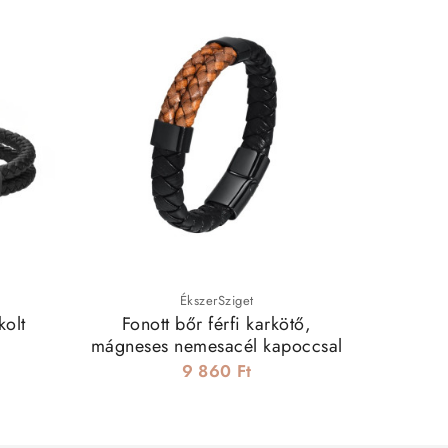
-10%

ÉkszerSziget
kolt
Fonott bőr férfi karkötő,
Láva
mágneses nemesacél kapoccsal
n
9 860 Ft