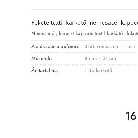
Fekete textil karkötő, nemesacél kapo
Nemesacél, kereszt kapcsos textil karkötő, feket
Az ékszer alapféme:
316L nemesacél + textil
Méretek:
8 mm x 21 cm
Ár tartalma:
1 db karkötő
16