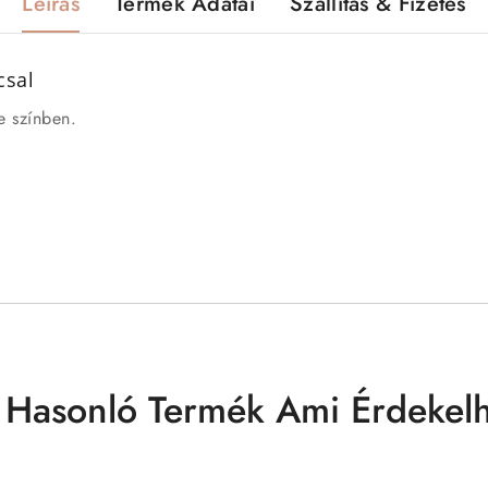
Leírás
Termék Adatai
Szállítás & Fizetés
ccsal
e színben.
 Hasonló Termék Ami Érdekelh