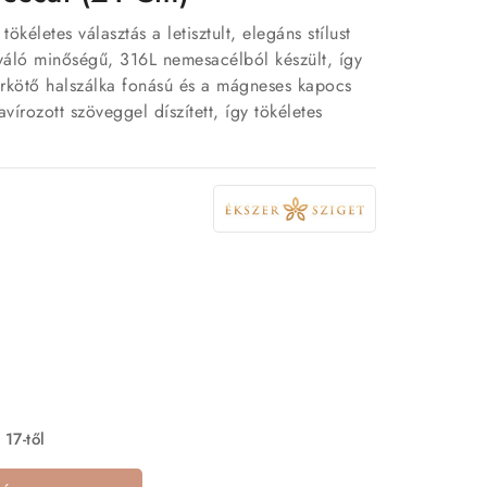
ökéletes választás a letisztult, elegáns stílust
iváló minőségű, 316L nemesacélból készült, így
arkötő halszálka fonású és a mágneses kapocs
vírozott szöveggel díszített, így tökéletes
 17-től