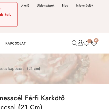
Akció
Újdonságok
Blog
Információk
z
k fel.
0
0
KAPCSOLAT
neses kapoccsal (21 cm)
mesacél Férfi Karkötő
ccsal (21 Cm)