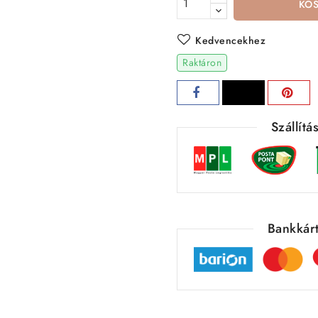
KO
Kedvencekhez
Raktáron
Szállít
Bankkárt