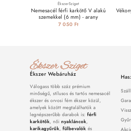
ÉkszerSziget
Nemesacél férfi karkötő V alakú
Vékon
szemekkel (6 mm) - arany
7 050 Ft
Ékszer Webáruház
Has
Válogass több száz prémium
Száll
minőségű, stílusos és tartós nemesacél
ékszer és orvosi fém ékszer közül,
Gara
amelyek között megtalálhatók a
Viss
legnépszerűbb darabok is:
férfi
Gyűr
karkötők
, női
nyakláncok
,
karikagyűrűk
,
fülbevalók
és
Akci