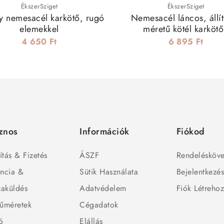
ÉkszerSziget
ÉkszerSziget
y nemesacél karkötő, rugó
Nemesacél láncos, állí
elemekkel
méretű kötél karkötő
fekete,szürke
4 650 Ft
6 895 Ft
znos
Információk
Fiókod
ítás & Fizetés
ÁSZF
Rendelésköve
ncia &
Sütik Használata
Bejelentkezé
zaküldés
Adatvédelem
Fiók Létreho
űméretek
Cégadatok
ó
Elállás