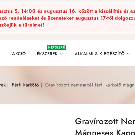
ztus 5. 14:00 és augusztus 16. között a kiszállítás és a
kező rendeléseket és üzeneteket augusztus 17-től dolgozzu
szönjük a türelmet!
NÉPSZERŰ
AKCIÓ
ÉKSZEREK
ALKALMI & KIEGÉSZÍTŐ


rek
Férfi karkötő
Gravírozott nemesacél férfi karkötő mág
Gravírozott Ne
Mágneses Kapo