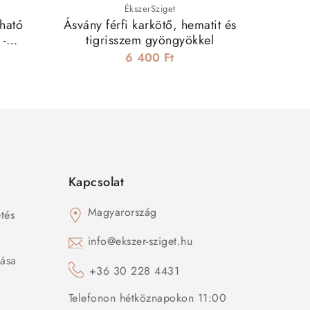
ÉkszerSziget
tható
Ásvány férfi karkötő, hematit és
Nemesa
 -
tigrisszem gyöngyökkel
germáni
6 400 Ft
Kapcsolat
Magyarország
tés
s
info@ekszer-sziget.hu
zása
+36 30 228 4431
Telefonon hétköznapokon 11:00