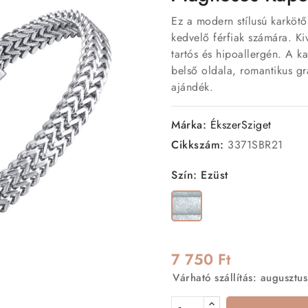
Ez a modern stílusú karkötő t
kedvelő férfiak számára. K
tartós és hipoallergén. A k
belső oldala, romantikus gra
ajándék.
Márka:
ÉkszerSziget
Cikkszám:
3371SBR21
Szín: Ezüst
Ezüst
7 750 Ft
Várható szállítás: augusztus