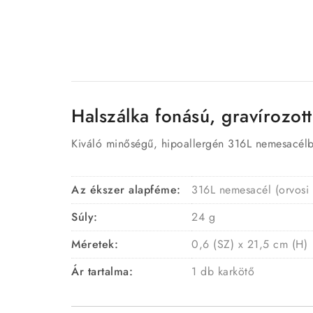
Halszálka fonású, gravírozot
Kiváló minőségű, hipoallergén 316L nemesacélból
Az ékszer alapféme:
316L nemesacél (orvosi
Súly:
24 g
Méretek:
0,6 (SZ) x 21,5 cm (H)
Ár tartalma:
1 db karkötő